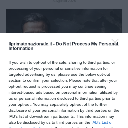
8 Agosto 2026
Ilprimatonazionale.it -
Do Not Process My Personal
Information
If you wish to opt-out of the sale, sharing to third parties, or
processing of your personal or sensitive information for
targeted advertising by us, please use the below opt-out
section to confirm your selection. Please note that after your
opt-out request is processed you may continue seeing
interest-based ads based on personal information utilized by
Sánchez contro l’Italia: il socialista dell’accoglienza
us or personal information disclosed to third parties prior to
riscopre i confini
your opt-out. You may separately opt-out of the further
8 Agosto 2026
disclosure of your personal information by third parties on the
IAB’s list of downstream participants. This information may
also be disclosed by us to third parties on the
IAB’s List of