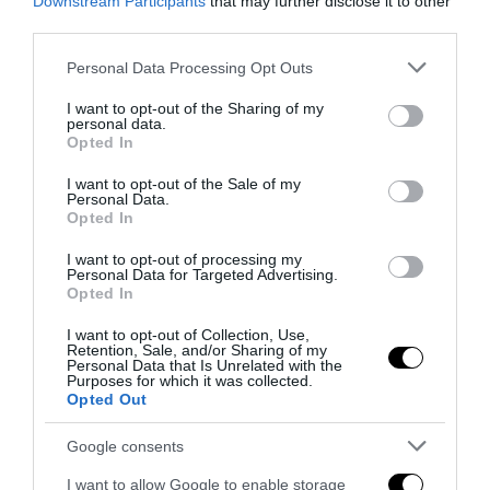
Downstream Participants
that may further disclose it to other
third parties.
Please note that this website/app uses one or more Google
Personal Data Processing Opt Outs
services and may gather and store information including but
not limited to your visit or usage behaviour. You may click to
I want to opt-out of the Sharing of my
personal data.
grant or deny consent to Google and its third-party tags to
Opted In
use your data for below specified purposes in below Google
consent section.
I want to opt-out of the Sale of my
Personal Data.
Opted In
I want to opt-out of processing my
Personal Data for Targeted Advertising.
L’epopea criminale dei gemelli Kray
Opted In
8 Agosto 2026
I want to opt-out of Collection, Use,
Retention, Sale, and/or Sharing of my
Personal Data that Is Unrelated with the
Purposes for which it was collected.
Opted Out
Google consents
I want to allow Google to enable storage