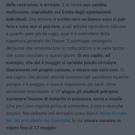
delle restrizioni, è arrivato
. E in verità
non cambia
moltissimo, soprattutto sul fronte degli spostamenti
individuali
. Ora almeno
è scritto nero su bianco cosa si può
fare e cosa non si può fare
, quali attività riprendono (alcune
a quanto pare già da oggi), qual è il calendario della
riapertura generale del Paese. E purtroppo emergono
decisioni che smentiscono le indiscrezioni e le varie bozze
che sono circolate in questi giorni.
Si era capito, ad
esempio, che dal 4 maggio si sarebbe potuto circolare
liberamente nel proprio comune, e invece non sarà così
. Si
era capito che alcune attività commerciali sarebbero ripartite
sempre il 4 maggio, e invece riapriranno più tardi. Altra
decisione importante: il
17 giugno gli studenti potranno
sostenere l’esame di maturità in presenza, ossia a scuola
(che però non riaprirà prima di settembre, e non è neanche
sicuro). Ma vediamo nel dettaglio cosa dice il
Dpcm firmato
ieri dal presidente del Consiglio
, le cui
misure saranno in
vigore fino al 17 maggio
.