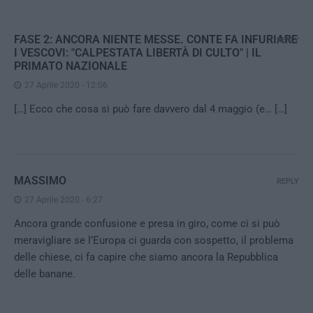
FASE 2: ANCORA NIENTE MESSE. CONTE FA INFURIARE
REPLY
I VESCOVI: "CALPESTATA LIBERTÀ DI CULTO" | IL
PRIMATO NAZIONALE
27 Aprile 2020 - 12:06
[…] Ecco che cosa si può fare davvero dal 4 maggio (e… […]
MASSIMO
REPLY
27 Aprile 2020 - 6:27
Ancora grande confusione e presa in giro, come ci si può
meravigliare se l’Europa ci guarda con sospetto, il problema
delle chiese, ci fa capire che siamo ancora la Repubblica
delle banane.