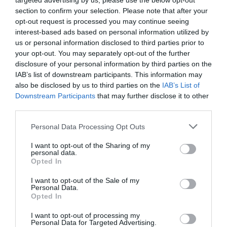
targeted advertising by us, please use the below opt-out
section to confirm your selection. Please note that after your
opt-out request is processed you may continue seeing
interest-based ads based on personal information utilized by
us or personal information disclosed to third parties prior to
your opt-out. You may separately opt-out of the further
disclosure of your personal information by third parties on the
IAB’s list of downstream participants. This information may
also be disclosed by us to third parties on the
IAB’s List of
Downstream Participants
that may further disclose it to other
Remigrazione, il Copasir riconosce all’antifascismo il
third parties.
veto del disordine
6 Agosto 2026
Please note that this website/app uses one or more Google
Personal Data Processing Opt Outs
services and may gather and store information including but
not limited to your visit or usage behaviour. You may click to
I want to opt-out of the Sharing of my
personal data.
grant or deny consent to Google and its third-party tags to
Opted In
use your data for below specified purposes in below Google
consent section.
I want to opt-out of the Sale of my
Personal Data.
Opted In
I want to opt-out of processing my
Personal Data for Targeted Advertising.