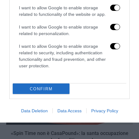
I want to allow Google to enable storage
related to functionality of the website or app.
La sinistra è così serva delle toghe da odiare persino il
ricordo di Enzo...
I want to allow Google to enable storage
5 Agosto 2026
related to personalization.
I want to allow Google to enable storage
related to security, including authentication
functionality and fraud prevention, and other
user protection.
CONFIRM
Data Deletion
Data Access
Privacy Policy
«Spin Time non è CasaPound»: la santa occupazione