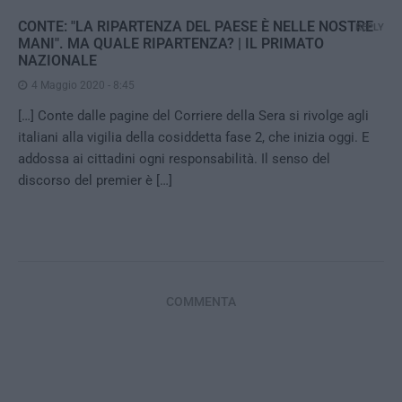
CONTE: "LA RIPARTENZA DEL PAESE È NELLE NOSTRE
REPLY
MANI". MA QUALE RIPARTENZA? | IL PRIMATO
NAZIONALE
4 Maggio 2020 - 8:45
[…] Conte dalle pagine del Corriere della Sera si rivolge agli
italiani alla vigilia della cosiddetta fase 2, che inizia oggi. E
addossa ai cittadini ogni responsabilità. Il senso del
discorso del premier è […]
COMMENTA