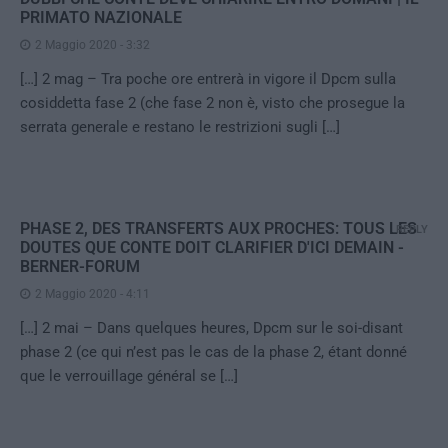
PRIMATO NAZIONALE
2 Maggio 2020 - 3:32
[…] 2 mag – Tra poche ore entrerà in vigore il Dpcm sulla
cosiddetta fase 2 (che fase 2 non è, visto che prosegue la
serrata generale e restano le restrizioni sugli […]
PHASE 2, DES TRANSFERTS AUX PROCHES: TOUS LES
REPLY
DOUTES QUE CONTE DOIT CLARIFIER D'ICI DEMAIN -
BERNER-FORUM
2 Maggio 2020 - 4:11
[…] 2 mai – Dans quelques heures, Dpcm sur le soi-disant
phase 2 (ce qui n’est pas le cas de la phase 2, étant donné
que le verrouillage général se […]