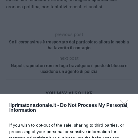
cronaca politica, con tentativi recenti di analisi.
previous post
Se il coronavirus è trasportato dal particolato allora la nebbia
ha favorito il contagio
next post
Napoli, rapinatori rom in fuga travolgono il posto di blocco e
uccidono un agente di polizia
YOU MAY ALSO LIKE
Ilprimatonazionale.it -
Do Not Process My Personal
Information
If you wish to opt-out of the sale, sharing to third parties, or
processing of your personal or sensitive information for