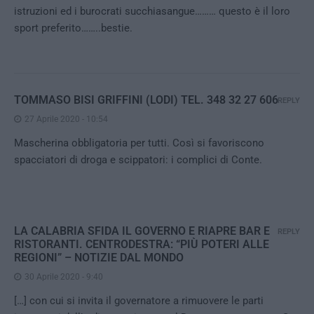
istruzioni ed i burocrati succhiasangue……… questo è il loro
sport preferito……..bestie.
TOMMASO BISI GRIFFINI (LODI) TEL. 348 32 27 606
REPLY
27 Aprile 2020 - 10:54
Mascherina obbligatoria per tutti. Così si favoriscono
spacciatori di droga e scippatori: i complici di Conte.
LA CALABRIA SFIDA IL GOVERNO E RIAPRE BAR E
REPLY
RISTORANTI. CENTRODESTRA: “PIÙ POTERI ALLE
REGIONI” – NOTIZIE DAL MONDO
30 Aprile 2020 - 9:40
[…] con cui si invita il governatore a rimuovere le parti