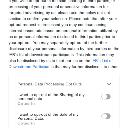
If you wish to opt-out of the sale, sharing to third parties, or
clandestini: “Fermate la nave negriera Sea Watch”
processing of your personal or sensitive information for
targeted advertising by us, please use the below opt-out
section to confirm your selection. Please note that after your
opt-out request is processed you may continue seeing
YOU MAY ALSO LIKE
interest-based ads based on personal information utilized by
us or personal information disclosed to third parties prior to
your opt-out. You may separately opt-out of the further
disclosure of your personal information by third parties on the
IAB’s list of downstream participants. This information may
also be disclosed by us to third parties on the
IAB’s List of
Downstream Participants
that may further disclose it to other
third parties.
Please note that this website/app uses one or more Google
Personal Data Processing Opt Outs
services and may gather and store information including but
not limited to your visit or usage behaviour. You may click to
I want to opt-out of the Sharing of my
personal data.
grant or deny consent to Google and its third-party tags to
Opted In
use your data for below specified purposes in below Google
consent section.
I want to opt-out of the Sale of my
Personal Data.
La Camera boccia il patentino antifascista per parlare a
Opted In