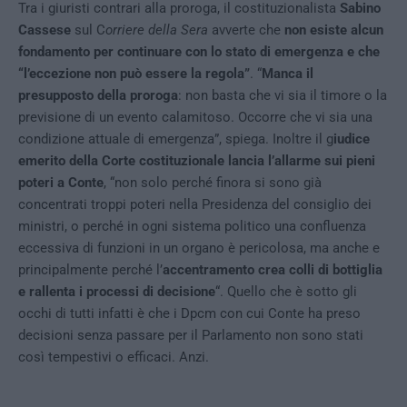
Tra i giuristi contrari alla proroga, il costituzionalista
Sabino
Cassese
sul C
orriere della Sera
avverte che
non esiste alcun
fondamento per continuare con lo stato di emergenza e che
“l’eccezione non può essere la regola”
. “
Manca il
presupposto della proroga
: non basta che vi sia il timore o la
previsione di un evento calamitoso. Occorre che vi sia una
condizione attuale di emergenza”, spiega. Inoltre il g
iudice
emerito della Corte costituzionale lancia l’allarme sui pieni
poteri a Conte
, “non solo perché finora si sono già
concentrati troppi poteri nella Presidenza del consiglio dei
ministri, o perché in ogni sistema politico una confluenza
eccessiva di funzioni in un organo è pericolosa, ma anche e
principalmente perché l’
accentramento crea colli di bottiglia
e rallenta i processi di decisione
“. Quello che è sotto gli
occhi di tutti infatti è che i Dpcm con cui Conte ha preso
decisioni senza passare per il Parlamento non sono stati
così tempestivi o efficaci. Anzi.