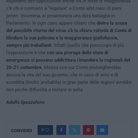
esponenti dell’opposizione anche tra le forze di maggioranza
c’è chi è contrario a “regalare” a Conte altri mesi di pieni
poteri. Insomma, si preannuncia una dura battaglia in
Parlamento. In ogni caso appare chiaro che
dietro la scusa
del possibile ritorno del virus c’è la chiara volontà di Conte di
blindare la sua poltrona e la maggioranza giallofucsia,
sempre più traballanti
. Infatti quello che preoccupa di più
l’opposizione è che
con una proroga dello stato di
emergenza si possano addirittura rimandare le regionali del
20-21 settembre
. Mossa con cui Conte prolungherebbe
ancora la vita del suo governo, che in caso di voto e di
sconfitta (molto probabile) in gran parte delle regioni avrebbe
non poche difficoltà a restare in sella.
Adolfo Spezzaferro
0
CONVIDIDI