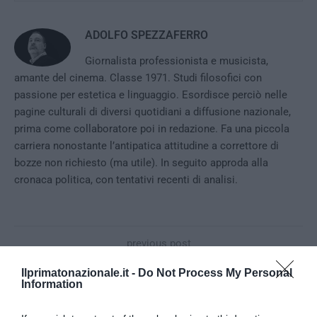
ADOLFO SPEZZAFERRO
Giornalista professionista e musicista,
amante del cinema. Classe 1971. Studi filosofici con
passione per estetica e linguaggio. Esordisce perciò nelle
pagine culturali di diversi quotidiani a diffusione nazionale,
prima come collaboratore poi in redazione. Fa una piccola
carriera nonostante l’antipatica attitudine a correttore di
bozze non richiesto (ma utile). In seguito approda alla
cronaca politica, con tentativi recenti di analisi.
previous post
Così è cambiato il modo di drogarsi. Un medico analizza il
Ilprimatonazionale.it -
Do Not Process My Personal
terribile caso di Terni
Information
next post
L’ammiraglio De Felice rimette in riga Berlino per gli sbarchi di