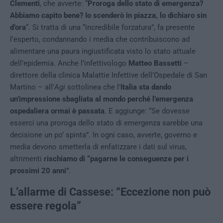
Clementi
, che avverte: “
Proroga dello stato di emergenza?
Abbiamo capito bene? Io scenderò in piazza, lo dichiaro sin
d’ora
“. Si tratta di una “incredibile forzatura”, fa presente
l’esperto, condannando i media che contribuiscono ad
alimentare una paura ingiustificata visto lo stato attuale
dell’epidemia. Anche l’infettivologo
Matteo Bassetti
–
direttore della clinica Malattie Infettive dell’Ospedale di San
Martino – all’
Agi
sottolinea che l’
Italia sta dando
un’impressione sbagliata al mondo perché l’emergenza
ospedaliera ormai è passata
. E aggiunge: “Se dovesse
esserci una proroga dello stato di emergenza sarebbe una
decisione un po’ spinta”. In ogni caso, avverte, governo e
media devono smetterla di enfatizzare i dati sul virus,
altrimenti
rischiamo di “pagarne le conseguenze per i
prossimi 20 anni”
.
L’allarme di Cassese: “Eccezione non può
essere regola”