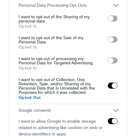
Please note that this website/app uses one or more Google
Personal Data Processing Opt Outs
services and may gather and store information including but
not limited to your visit or usage behaviour. You may click to
I want to opt-out of the Sharing of my
personal data.
grant or deny consent to Google and its third-party tags to
Opted In
use your data for below specified purposes in below Google
consent section.
I want to opt-out of the Sale of my
Personal Data.
Opted In
I want to opt-out of processing my
Personal Data for Targeted Advertising.
Opted In
I want to opt-out of Collection, Use,
Retention, Sale, and/or Sharing of my
Personal Data that Is Unrelated with the
Purposes for which it was collected.
Opted Out
Senso del sacro, fiuto del gol: Mikel Merino e una
Spagna tornata alle origini
Google consents
14 Luglio 2026
I want to allow Google to enable storage
related to advertising like cookies on web or
device identifiers in apps.