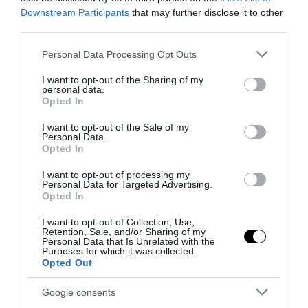
20 Febbraio 2024
Downstream Participants
that may further disclose it to other
third parties.
Please note that this website/app uses one or more Google
Personal Data Processing Opt Outs
services and may gather and store information including but
not limited to your visit or usage behaviour. You may click to
I want to opt-out of the Sharing of my
personal data.
grant or deny consent to Google and its third-party tags to
Opted In
use your data for below specified purposes in below Google
consent section.
I want to opt-out of the Sale of my
Personal Data.
Opted In
I want to opt-out of processing my
Personal Data for Targeted Advertising.
Opted In
I want to opt-out of Collection, Use,
Retention, Sale, and/or Sharing of my
Affrontare le difficoltà degli uomini con il Vardenafil
Personal Data that Is Unrelated with the
Purposes for which it was collected.
6 Febbraio 2024
Opted Out
Google consents