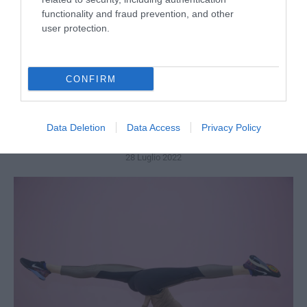
functionality and fraud prevention, and other
user protection.
CONFIRM
Crescita esponenziale delle patologie che interessano
Data Deletion
Data Access
Privacy Policy
gli italiani
28 Luglio 2022