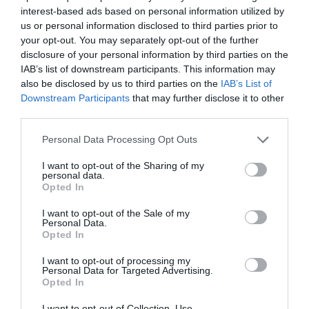
Berlino 2006, una notte da campioni del mondo
interest-based ads based on personal information utilized by
18 Luglio 2026
us or personal information disclosed to third parties prior to
your opt-out. You may separately opt-out of the further
disclosure of your personal information by third parties on the
IAB’s list of downstream participants. This information may
also be disclosed by us to third parties on the
IAB’s List of
Downstream Participants
that may further disclose it to other
third parties.
Please note that this website/app uses one or more Google
Personal Data Processing Opt Outs
services and may gather and store information including but
not limited to your visit or usage behaviour. You may click to
I want to opt-out of the Sharing of my
personal data.
grant or deny consent to Google and its third-party tags to
Opted In
use your data for below specified purposes in below Google
consent section.
I want to opt-out of the Sale of my
Personal Data.
Opted In
Inghilterra-Argentina, molto più di una partita
I want to opt-out of processing my
15 Luglio 2026
Personal Data for Targeted Advertising.
Opted In
I want to opt-out of Collection, Use,