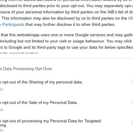
disclosed to third parties prior to your opt-out. You may separately opt-
boom di voti …
losure of your personal information by third parties on the IAB’s list of
. This information may also be disclosed by us to third parties on the
IA
Participants
that may further disclose it to other third parties.
 that this website/app uses one or more Google services and may gath
POLITICA
PRIMO PIANO
including but not limited to your visit or usage behaviour. You may click 
Bolzano, parla Bonazza:
 to Google and its third-party tags to use your data for below specifi
successo figlio del trico
ogle consent section.
Ora vinciamo nel resto d’
l Data Processing Opt Outs
by
Davide Di Stefano
9 Maggio 2016
o opt-out of the Sharing of my personal data.
Bolzano, 9 mag – Il dato più sorprende
In
elezioni comunali di Bolzano è senza 
l’affermazione di CasaPound Italia. Nel
o opt-out of the Sale of my Personal Data.
In
to opt-out of processing my Personal Data for Targeted
ing.
In