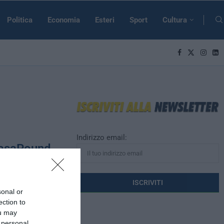
Politica
Economia
Esteri
Sport
Cultura
Indirizzo email:
CasaPound
mento di
sonal or
ection to
ati elettorali
ou may
 personal
 hanno visto il