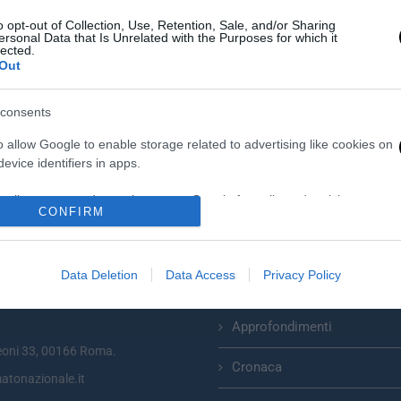
o opt-out of Collection, Use, Retention, Sale, and/or Sharing
ersonal Data that Is Unrelated with the Purposes for which it
lected.
Out
consents
o allow Google to enable storage related to advertising like cookies on
evice identifiers in apps.
o allow my user data to be sent to Google for online advertising
CONFIRM
s.
Categorie
to allow Google to send me personalized advertising.
Data Deletion
Data Access
Privacy Policy
Primo Piano
zionale plurisettimanale online
o allow Google to enable storage related to analytics like cookies on
evice identifiers in apps.
Approfondimenti
eoni 33, 00166 Roma.
o allow Google to enable storage related to functionality of the website
Cronaca
atonazionale.it