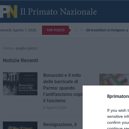
venerdì, Agosto 7, 2026
TOP POSTS
Gli investitori si rivolgono 
Home
»
puglisi ghizzi
Notizie Recenti
Bonaccini e il mito
delle barricate di
Parma: quando
l’antifascismo copia
Ilprimaton
il fascismo
6 Agosto 2026
If you wish 
sensitive in
confirm you
Remigrazione, il
continue se