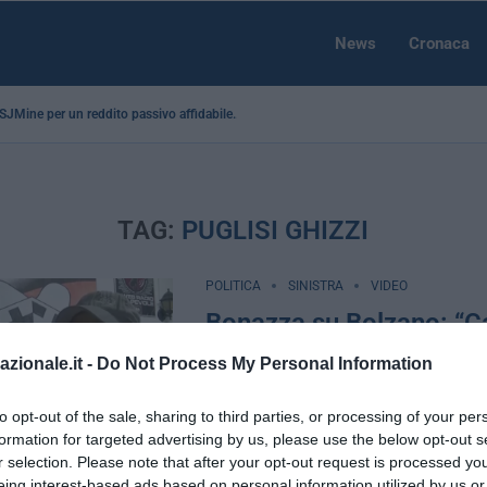
News
Cronaca
a SJMine per un reddito passivo affidabile...
TAG:
PUGLISI GHIZZI
POLITICA
SINISTRA
VIDEO
Bonazza su Bolzano: “
vince perché è un movi
azionale.it -
Do Not Process My Personal Information
popolo” (VIDEO)
to opt-out of the sale, sharing to third parties, or processing of your per
by
La Redazione
10 Maggio 2016
formation for targeted advertising by us, please use the below opt-out s
Bolzano, 10 mag – Il giorno dopo i risult
r selection. Please note that after your opt-out request is processed y
eing interest-based ads based on personal information utilized by us or
delle elezioni comunali di Bolzano, che