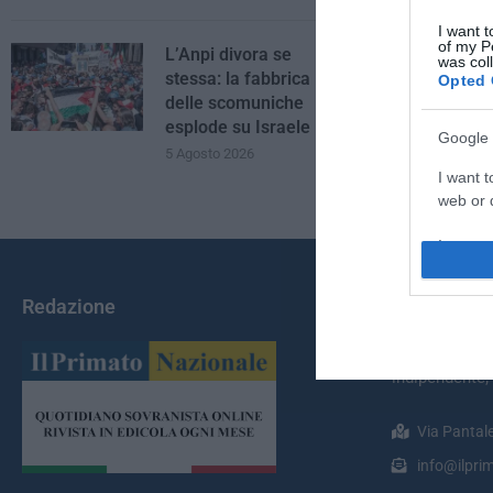
I want t
of my P
L’Anpi divora se
was col
stessa: la fabbrica
Opted 
delle scomuniche
esplode su Israele
Google 
5 Agosto 2026
I want t
web or d
I want t
purpose
Redazione
Chi Siamo
I want 
Il Primato Na
I want t
indipendente;
web or d
Via Pantal
I want t
or app.
info@ilprim