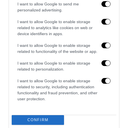
I want to allow Google to send me
personalized advertising.
Addio a Francesco Guccini: stronzo, poeta e buffone di
corte
I want to allow Google to enable storage
7 Agosto 2026
related to analytics like cookies on web or
device identifiers in apps.
I want to allow Google to enable storage
related to functionality of the website or app.
I want to allow Google to enable storage
related to personalization.
I want to allow Google to enable storage
related to security, including authentication
functionality and fraud prevention, and other
user protection.
Bonaccini e il mito delle barricate di Parma: quando
CONFIRM
l’antifascismo copia il fascismo