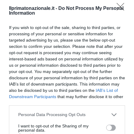
Ilprimatonazionale.it -
Do Not Process My Personal
Information
If you wish to opt-out of the sale, sharing to third parties, or
processing of your personal or sensitive information for
targeted advertising by us, please use the below opt-out
section to confirm your selection. Please note that after your
opt-out request is processed you may continue seeing
Spin Time, l’antifascismo commensale della Roma
interest-based ads based on personal information utilized by
«open to the future»
us or personal information disclosed to third parties prior to
7 Agosto 2026
your opt-out. You may separately opt-out of the further
disclosure of your personal information by third parties on the
IAB’s list of downstream participants. This information may
also be disclosed by us to third parties on the
IAB’s List of
Downstream Participants
that may further disclose it to other
third parties.
Please note that this website/app uses one or more Google
Personal Data Processing Opt Outs
services and may gather and store information including but
not limited to your visit or usage behaviour. You may click to
I want to opt-out of the Sharing of my
personal data.
grant or deny consent to Google and its third-party tags to