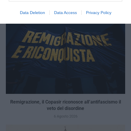
6 Agosto 2026
Data Deletion
Data Access
Privacy Policy
Remigrazione, il Copasir riconosce all’antifascismo il
veto del disordine
6 Agosto 2026