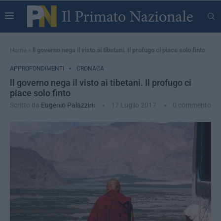
Home
»
ll governo nega il visto ai tibetani. Il profugo ci piace solo finto
APPROFONDIMENTI
CRONACA
ll governo nega il visto ai tibetani. Il profugo ci
piace solo finto
Scritto da
Eugenio Palazzini
17 Luglio 2017
0 commento