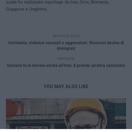
quale ho realizzato reportage da Iran, Siria, Birmania,
Giappone e Ungheria.
previous post
Germania, violenze sessuali e aggressioni. Ricercati decine di
immigrati
next post
Saviano fa la morale anche all’Iran. E prende un’altra cantonata
YOU MAY ALSO LIKE