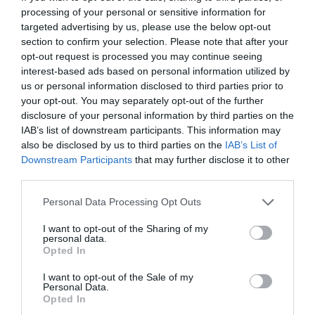
processing of your personal or sensitive information for
targeted advertising by us, please use the below opt-out
Berlino 2006, una notte da campioni del mondo
section to confirm your selection. Please note that after your
opt-out request is processed you may continue seeing
18 Luglio 2026
interest-based ads based on personal information utilized by
us or personal information disclosed to third parties prior to
your opt-out. You may separately opt-out of the further
disclosure of your personal information by third parties on the
IAB’s list of downstream participants. This information may
also be disclosed by us to third parties on the
IAB’s List of
Downstream Participants
that may further disclose it to other
third parties.
Please note that this website/app uses one or more Google
Personal Data Processing Opt Outs
services and may gather and store information including but
not limited to your visit or usage behaviour. You may click to
I want to opt-out of the Sharing of my
personal data.
grant or deny consent to Google and its third-party tags to
Opted In
use your data for below specified purposes in below Google
consent section.
I want to opt-out of the Sale of my
Personal Data.
Inghilterra-Argentina, molto più di una partita
Opted In
15 Luglio 2026