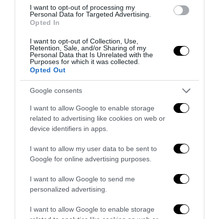
I want to opt-out of processing my
Personal Data for Targeted Advertising.
Opted In
I want to opt-out of Collection, Use,
Retention, Sale, and/or Sharing of my
Personal Data that Is Unrelated with the
Purposes for which it was collected.
Opted Out
Google consents
I want to allow Google to enable storage
related to advertising like cookies on web or
device identifiers in apps.
I want to allow my user data to be sent to
Senso del sacro, fiuto del gol: Mikel Merino e una
Google for online advertising purposes.
Spagna tornata alle origini
I want to allow Google to send me
14 Luglio 2026
personalized advertising.
I want to allow Google to enable storage