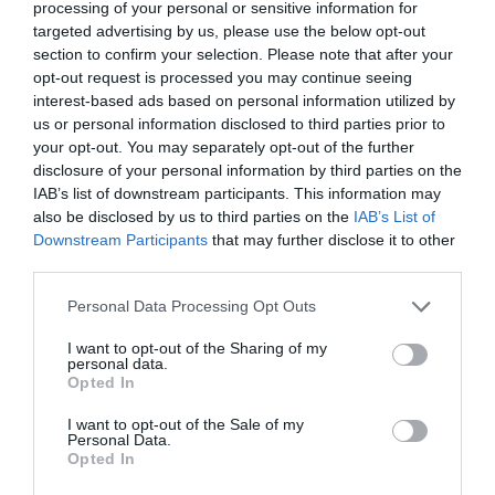
processing of your personal or sensitive information for
targeted advertising by us, please use the below opt-out
Berlino 2006, una notte da campioni del mondo
section to confirm your selection. Please note that after your
18 Luglio 2026
opt-out request is processed you may continue seeing
interest-based ads based on personal information utilized by
us or personal information disclosed to third parties prior to
your opt-out. You may separately opt-out of the further
disclosure of your personal information by third parties on the
IAB’s list of downstream participants. This information may
also be disclosed by us to third parties on the
IAB’s List of
Downstream Participants
that may further disclose it to other
third parties.
Please note that this website/app uses one or more Google
Personal Data Processing Opt Outs
services and may gather and store information including but
not limited to your visit or usage behaviour. You may click to
I want to opt-out of the Sharing of my
personal data.
grant or deny consent to Google and its third-party tags to
Opted In
use your data for below specified purposes in below Google
consent section.
I want to opt-out of the Sale of my
Inghilterra-Argentina, molto più di una partita
Personal Data.
Opted In
15 Luglio 2026