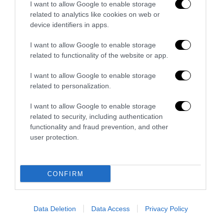
I want to allow Google to enable storage
related to analytics like cookies on web or
device identifiers in apps.
Senso del sacro, fiuto del gol: Mikel Merino e una
Spagna tornata alle origini
I want to allow Google to enable storage
14 Luglio 2026
related to functionality of the website or app.
I want to allow Google to enable storage
related to personalization.
I want to allow Google to enable storage
related to security, including authentication
functionality and fraud prevention, and other
user protection.
CONFIRM
Data Deletion
Data Access
Privacy Policy
Trump e Infantino: oltre l’ultimo Mondiale dell’umanità