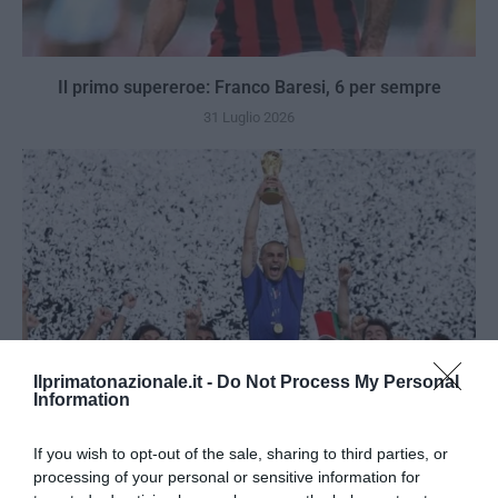
Il primo supereroe: Franco Baresi, 6 per sempre
31 Luglio 2026
Ilprimatonazionale.it -
Do Not Process My Personal
Information
If you wish to opt-out of the sale, sharing to third parties, or
processing of your personal or sensitive information for
Berlino 2006, una notte da campioni del mondo