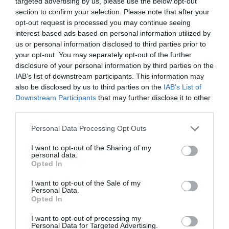
targeted advertising by us, please use the below opt-out
18 Luglio 2026
section to confirm your selection. Please note that after your
opt-out request is processed you may continue seeing
interest-based ads based on personal information utilized by
us or personal information disclosed to third parties prior to
your opt-out. You may separately opt-out of the further
disclosure of your personal information by third parties on the
IAB’s list of downstream participants. This information may
also be disclosed by us to third parties on the
IAB’s List of
Downstream Participants
that may further disclose it to other
third parties.
Please note that this website/app uses one or more Google
Personal Data Processing Opt Outs
services and may gather and store information including but
not limited to your visit or usage behaviour. You may click to
I want to opt-out of the Sharing of my
personal data.
grant or deny consent to Google and its third-party tags to
Opted In
use your data for below specified purposes in below Google
Inghilterra-Argentina, molto più di una partita
consent section.
I want to opt-out of the Sale of my
15 Luglio 2026
Personal Data.
Opted In
I want to opt-out of processing my
Personal Data for Targeted Advertising.