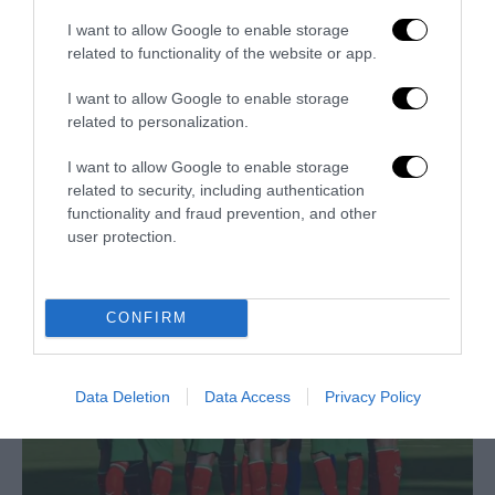
I want to allow Google to enable storage
related to functionality of the website or app.
I want to allow Google to enable storage
related to personalization.
I want to allow Google to enable storage
related to security, including authentication
Trump e Infantino: oltre l’ultimo Mondiale dell’umanità
functionality and fraud prevention, and other
9 Luglio 2026
user protection.
CONFIRM
Data Deletion
Data Access
Privacy Policy