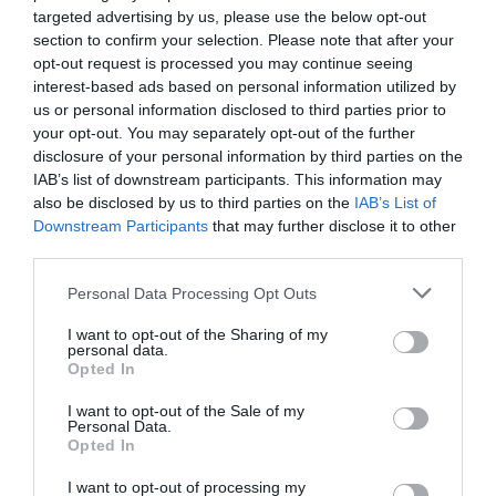
Inghilterra-Argentina, molto più di una partita
targeted advertising by us, please use the below opt-out
section to confirm your selection. Please note that after your
15 Luglio 2026
opt-out request is processed you may continue seeing
interest-based ads based on personal information utilized by
us or personal information disclosed to third parties prior to
your opt-out. You may separately opt-out of the further
disclosure of your personal information by third parties on the
IAB’s list of downstream participants. This information may
also be disclosed by us to third parties on the
IAB’s List of
Downstream Participants
that may further disclose it to other
third parties.
Please note that this website/app uses one or more Google
Personal Data Processing Opt Outs
services and may gather and store information including but
not limited to your visit or usage behaviour. You may click to
I want to opt-out of the Sharing of my
personal data.
grant or deny consent to Google and its third-party tags to
Opted In
use your data for below specified purposes in below Google
consent section.
Senso del sacro, fiuto del gol: Mikel Merino e una
I want to opt-out of the Sale of my
Personal Data.
Spagna tornata alle origini
Opted In
14 Luglio 2026
I want to opt-out of processing my