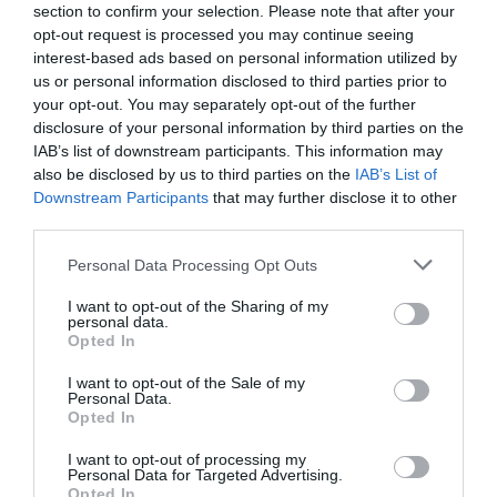
section to confirm your selection. Please note that after your
opt-out request is processed you may continue seeing
interest-based ads based on personal information utilized by
us or personal information disclosed to third parties prior to
your opt-out. You may separately opt-out of the further
disclosure of your personal information by third parties on the
IAB’s list of downstream participants. This information may
also be disclosed by us to third parties on the
IAB’s List of
Downstream Participants
that may further disclose it to other
third parties.
Please note that this website/app uses one or more Google
Personal Data Processing Opt Outs
services and may gather and store information including but
not limited to your visit or usage behaviour. You may click to
I want to opt-out of the Sharing of my
personal data.
grant or deny consent to Google and its third-party tags to
Opted In
Inghilterra-Argentina, molto più di una partita
use your data for below specified purposes in below Google
consent section.
15 Luglio 2026
I want to opt-out of the Sale of my
Personal Data.
Opted In
I want to opt-out of processing my
Personal Data for Targeted Advertising.
Opted In