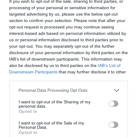
If you wish to opt-out of the sale, sharing to third parties, or
processing of your personal or sensitive information for
targeted advertising by us, please use the below opt-out
section to confirm your selection. Please note that after your
Berlino 2006, una notte da campioni del mondo
opt-out request is processed you may continue seeing
18 Luglio 2026
interest-based ads based on personal information utilized by
us or personal information disclosed to third parties prior to
your opt-out. You may separately opt-out of the further
disclosure of your personal information by third parties on the
IAB’s list of downstream participants. This information may
also be disclosed by us to third parties on the
IAB’s List of
Downstream Participants
that may further disclose it to other
third parties.
Please note that this website/app uses one or more Google
Personal Data Processing Opt Outs
services and may gather and store information including but
not limited to your visit or usage behaviour. You may click to
I want to opt-out of the Sharing of my
personal data.
grant or deny consent to Google and its third-party tags to
Opted In
use your data for below specified purposes in below Google
consent section.
I want to opt-out of the Sale of my
Personal Data.
Inghilterra-Argentina, molto più di una partita
Opted In