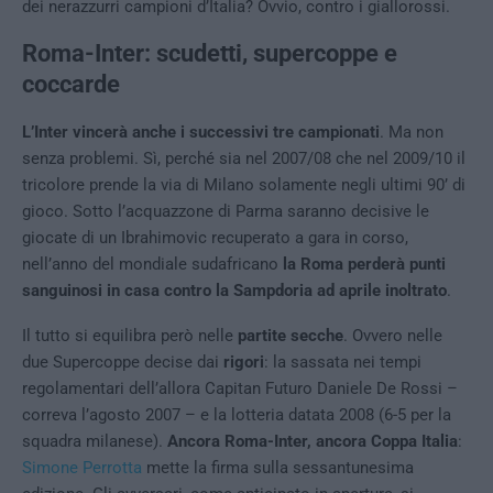
dei nerazzurri campioni d’Italia? Ovvio, contro i giallorossi.
Roma-Inter: scudetti, supercoppe e
coccarde
L’Inter vincerà anche i successivi tre campionati
. Ma non
senza problemi. Sì, perché sia nel 2007/08 che nel 2009/10 il
tricolore prende la via di Milano solamente negli ultimi 90’ di
gioco. Sotto l’acquazzone di Parma saranno decisive le
giocate di un Ibrahimovic recuperato a gara in corso,
nell’anno del mondiale sudafricano
la Roma perderà punti
sanguinosi in casa contro la Sampdoria ad aprile inoltrato
.
Il tutto si equilibra però nelle
partite secche
. Ovvero nelle
due Supercoppe decise dai
rigori
: la sassata nei tempi
regolamentari dell’allora Capitan Futuro Daniele De Rossi –
correva l’agosto 2007 – e la lotteria datata 2008 (6-5 per la
squadra milanese).
Ancora Roma-Inter, ancora Coppa Italia
:
Simone Perrotta
mette la firma sulla sessantunesima