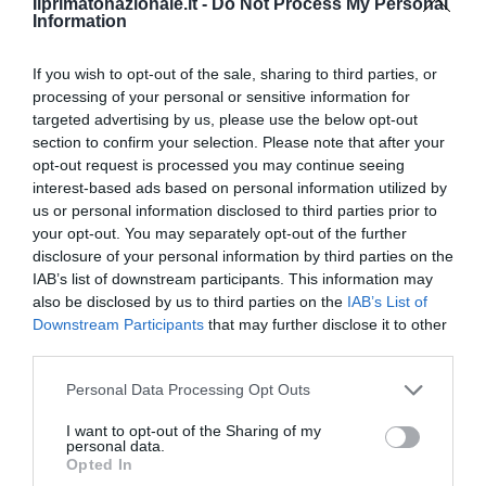
calcio. Piedi di legno, cuore di stagno: uno stopper degli anni
Ilprimatonazionale.it -
Do Not Process My Personal
Information
'60 che si ritrova nel dilettantistico mondo pedatorio del
duemila. Più cartellini che presenze, al tiki-taka ha sempre
If you wish to opt-out of the sale, sharing to third parties, or
preferito il tiki-tackle.
processing of your personal or sensitive information for
targeted advertising by us, please use the below opt-out
section to confirm your selection. Please note that after your
opt-out request is processed you may continue seeing
previous post
interest-based ads based on personal information utilized by
30 anni di Pulp Fiction
us or personal information disclosed to third parties prior to
your opt-out. You may separately opt-out of the further
next post
disclosure of your personal information by third parties on the
La crisi della Germania e le ripercussioni in Italia
IAB’s list of downstream participants. This information may
also be disclosed by us to third parties on the
IAB’s List of
Downstream Participants
that may further disclose it to other
YOU MAY ALSO LIKE
third parties.
Please note that this website/app uses one or more Google
Personal Data Processing Opt Outs
services and may gather and store information including but
not limited to your visit or usage behaviour. You may click to
I want to opt-out of the Sharing of my
personal data.
grant or deny consent to Google and its third-party tags to
Opted In
use your data for below specified purposes in below Google