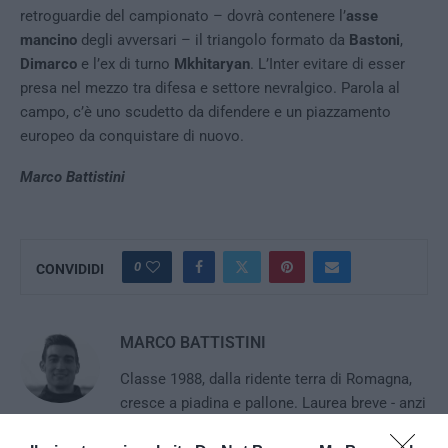
retroguardie del campionato – dovrà contenere l’
asse
mancino
degli avversari – il triangolo formato da
Bastoni
,
Dimarco
e l’ex di turno
Mkhitaryan
. L’Inter evitare di esser
presa nel mezzo tra difesa e settore nevralgico. Parola al
campo, c’è uno scudetto da difendere e un piazzamento
europeo da conquistare di nuovo.
Marco Battistini
0
CONVIDIDI
MARCO BATTISTINI
Classe 1988, dalla ridente terra di Romagna,
cresce a piadina e pallone. Laurea breve - anzi
brevissima - in Economia, con tesi sul marketing applicato al