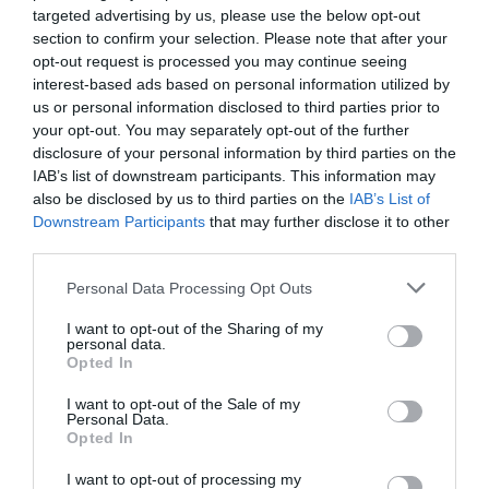
Berlino 2006, una notte da campioni del mondo
targeted advertising by us, please use the below opt-out
section to confirm your selection. Please note that after your
18 Luglio 2026
opt-out request is processed you may continue seeing
interest-based ads based on personal information utilized by
us or personal information disclosed to third parties prior to
your opt-out. You may separately opt-out of the further
disclosure of your personal information by third parties on the
IAB’s list of downstream participants. This information may
also be disclosed by us to third parties on the
IAB’s List of
Downstream Participants
that may further disclose it to other
third parties.
Please note that this website/app uses one or more Google
Personal Data Processing Opt Outs
services and may gather and store information including but
not limited to your visit or usage behaviour. You may click to
I want to opt-out of the Sharing of my
personal data.
grant or deny consent to Google and its third-party tags to
Opted In
use your data for below specified purposes in below Google
Inghilterra-Argentina, molto più di una partita
consent section.
I want to opt-out of the Sale of my
Personal Data.
15 Luglio 2026
Opted In
I want to opt-out of processing my