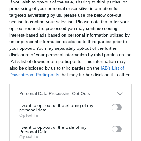
If you wish to opt-out of the sale, sharing to third parties, or
processing of your personal or sensitive information for
targeted advertising by us, please use the below opt-out
section to confirm your selection. Please note that after your
opt-out request is processed you may continue seeing
interest-based ads based on personal information utilized by
us or personal information disclosed to third parties prior to
your opt-out. You may separately opt-out of the further
disclosure of your personal information by third parties on the
IAB’s list of downstream participants. This information may
L’Anpi divora se stessa: la fabbrica delle scomuniche
also be disclosed by us to third parties on the
IAB’s List of
esplode su Israele
Downstream Participants
that may further disclose it to other
5 Agosto 2026
third parties.
Please note that this website/app uses one or more Google
Personal Data Processing Opt Outs
services and may gather and store information including but
not limited to your visit or usage behaviour. You may click to
I want to opt-out of the Sharing of my
personal data.
grant or deny consent to Google and its third-party tags to
Opted In
use your data for below specified purposes in below Google
consent section.
I want to opt-out of the Sale of my
Personal Data.
Opted In