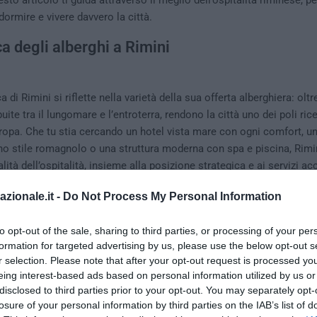
sto articolo ti guida attraverso il meglio dell’ospitalità riminese, per
dormire e vivere davvero la città.
 degli alberghi a Rimini
ca di Rimini si riflette nella varietà della sua offerta alberghiera: oltr
buite tra il lungomare e l’entroterra, rendono la città uno dei poli rice
ropa. Che tu stia cercando un hotel vista mare con ogni comfort, u
eno stile romagnolo o una struttura moderna con spa e piscina, Rimin
lità dell’ospitalità, insieme alla posizione strategica e ai servizi ac
Rimini
una scelta vincente per ogni tipo di vacanza.
azionale.it -
Do Not Process My Personal Information
usso a Rimini: comfort ed eleganza
to opt-out of the sale, sharing to third parties, or processing of your per
formation for targeted advertising by us, please use the below opt-out s
r selection. Please note that after your opt-out request is processed y
ellenza non rimarrà deluso: Rimini ospita alcuni degli hotel di lusso
eing interest-based ads based on personal information utilized by us or
driatica. Simbolo incontrastato di eleganza è il
Grand Hotel Rimini
, 
disclosed to third parties prior to your opt-out. You may separately opt-
ini, che unisce fascino storico a servizi d’élite. Camere raffinate, ri
losure of your personal information by third parties on the IAB’s list of
scine e spiaggia privata: qui ogni dettaglio è curato per offrire un’