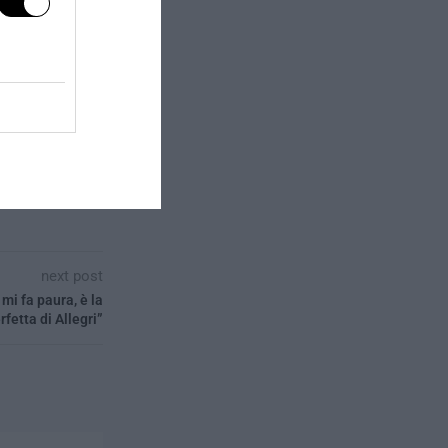
next post
 mi fa paura, è la
fetta di Allegri”