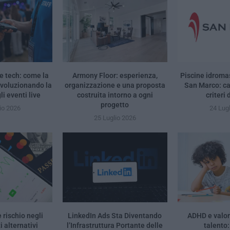
e tech: come la
Armony Floor: esperienza,
Piscine idrom
ivoluzionando la
organizzazione e una proposta
San Marco: ca
i eventi live
costruita intorno a ogni
criteri 
progetto
io 2026
24 Lug
25 Luglio 2026
rischio negli
LinkedIn Ads Sta Diventando
ADHD e valor
 alternativi
l’Infrastruttura Portante delle
talento