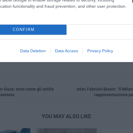
cation functionality and fraud prevention, and other user protection.
0
CONFIRM
LA REDAZIONE
Data Deletion
Data Access
Privacy Policy
per Gaza: ecco come gli antifa
Inter, Fabrizio Biasin: “Il Milan
sionismo
rappresentazione per
YOU MAY ALSO LIKE