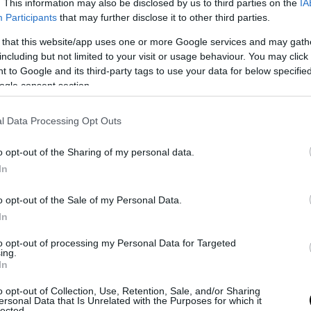
. This information may also be disclosed by us to third parties on the
IA
. Ma non è l’unico: anche strutture moderne come l’
i‑
Suite Hotel
rei
Participants
that may further disclose it to other third parties.
so con design innovativo, tecnologia e comfort su misura. Questi h
 that this website/app uses one or more Google services and may gath
a scelta ideale per chi vuole vivere Rimini con stile, tra relax escl
including but not limited to your visit or usage behaviour. You may click 
 to Google and its third-party tags to use your data for below specifi
ogle consent section.
otel e strutture di design
l Data Processing Opt Outs
ura, ambienti curati nei minimi dettagli e una personalità forte: son
ndono i boutique hotel di Rimini una scelta privilegiata per chi desi
o opt-out of the Sharing of my personal data.
n queste strutture, ogni camera racconta una storia diversa, con arre
In
palette cromatiche ricercate e servizi pensati per offrire un soggi
cuore pulsante della città al lungomare più tranquillo, i boutique h
o opt-out of the Sale of my Personal Data.
accoglienza e innovazione, regalando un’esperienza autentica e lont
In
le grandi catene.
to opt-out of processing my Personal Data for Targeted
egiche dove soggiornare a Rimini
ing.
In
a giusta dove alloggiare a Rimini
può fare la differenza tra una v
o opt-out of Collection, Use, Retention, Sale, and/or Sharing
nte turistica.
Marina Centro
è la zona più centrale e servita, ideale
ersonal Data that Is Unrelated with the Purposes for which it
lected.