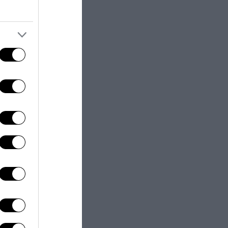
llità,
Viserbella
ax.
Rivabella
e
Infine, le zone
ezzo, servizi e
ine come
hotel
omagnola con
i si respira
gestori, spesso
lienti abituali
sa, consigli su
Questo è il
 È qui che la