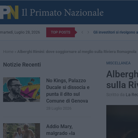
martedì, Luglio 28, 2026
TOP POSTS
Gli investitori si rivolgono
Home
»
Alberghi Rimini: dove soggiornare al meglio sulla Riviera Romagnola
MISCELLANEA
Notizie Recenti
Albergh
No Kings, Palazzo
sulla R
Ducale si dissocia e
punta il dito sul
Scritto da
La Re
Comune di Genova
28 Luglio 2026
Addio Mary,
malgrado «la