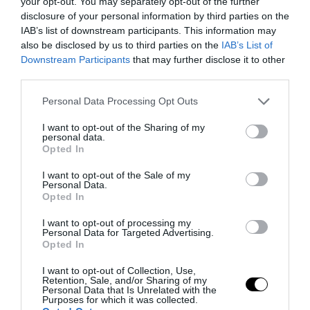
your opt-out. You may separately opt-out of the further
disclosure of your personal information by third parties on the
IAB’s list of downstream participants. This information may
also be disclosed by us to third parties on the
IAB’s List of
Downstream Participants
that may further disclose it to other
third parties.
Please note that this website/app uses one or more Google
Personal Data Processing Opt Outs
services and may gather and store information including but
Quando il rottame vale di più: il mercato delle soluzioni
not limited to your visit or usage behaviour. You may click to
I want to opt-out of the Sharing of my
personal data.
per compattare gli scarti...
grant or deny consent to Google and its third-party tags to
Opted In
use your data for below specified purposes in below Google
3 Agosto 2026
consent section.
I want to opt-out of the Sale of my
Personal Data.
Opted In
I want to opt-out of processing my
Personal Data for Targeted Advertising.
Opted In
I want to opt-out of Collection, Use,
Retention, Sale, and/or Sharing of my
Personal Data that Is Unrelated with the
Purposes for which it was collected.