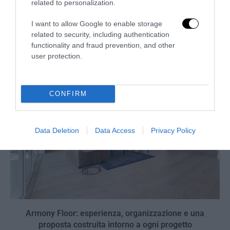
related to personalization.
RFID e wearable tech: come la tecnologia sta
I want to allow Google to enable storage
rivoluzionando la gestione degli eventi live
related to security, including authentication
functionality and fraud prevention, and other
27 Luglio 2026
user protection.
CONFIRM
Data Deletion
Data Access
Privacy Policy
Armony Floor: esperienza, organizzazione e una
proposta costruita intorno a ogni progetto