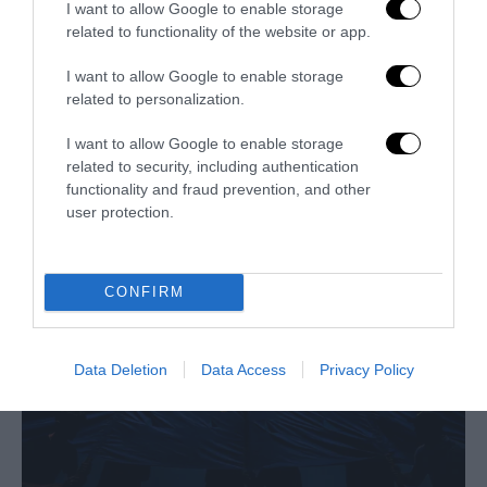
I want to allow Google to enable storage
related to functionality of the website or app.
I want to allow Google to enable storage
related to personalization.
I want to allow Google to enable storage
Bonaccini e il mito delle barricate di Parma: quando
related to security, including authentication
l’antifascismo copia il fascismo
functionality and fraud prevention, and other
6 Agosto 2026
user protection.
CONFIRM
Data Deletion
Data Access
Privacy Policy