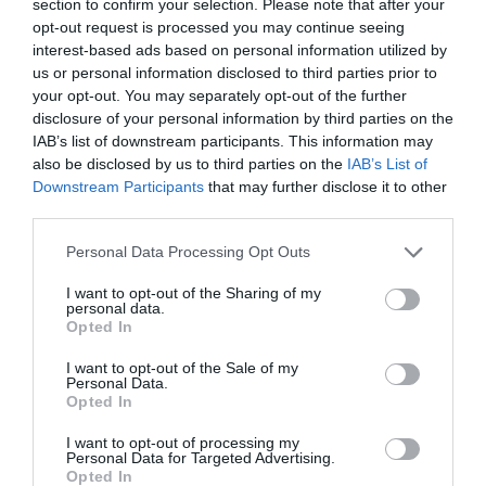
section to confirm your selection. Please note that after your
opt-out request is processed you may continue seeing
interest-based ads based on personal information utilized by
us or personal information disclosed to third parties prior to
your opt-out. You may separately opt-out of the further
disclosure of your personal information by third parties on the
IAB’s list of downstream participants. This information may
also be disclosed by us to third parties on the
IAB’s List of
Downstream Participants
that may further disclose it to other
third parties.
Please note that this website/app uses one or more Google
Personal Data Processing Opt Outs
services and may gather and store information including but
not limited to your visit or usage behaviour. You may click to
I want to opt-out of the Sharing of my
Tekne agli americani: il Golden Power è l’ultima trincea
personal data.
grant or deny consent to Google and its third-party tags to
di uno Stato senza politica...
Opted In
use your data for below specified purposes in below Google
7 Agosto 2026
consent section.
I want to opt-out of the Sale of my
Personal Data.
Opted In
I want to opt-out of processing my
Personal Data for Targeted Advertising.
Opted In