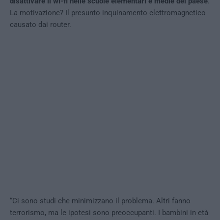
disattivare il wi-fi nelle scuole elementari e medie del paese
.
La motivazione? Il presunto inquinamento elettromagnetico
causato dai router.
“Ci sono studi che minimizzano il problema. Altri fanno
terrorismo, ma le ipotesi sono preoccupanti. I bambini in età