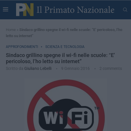
Home
»
Sindaco grillino spegne il wi-fi nelle scuole: “E’ pericoloso, l’ho
letto su internet”
APPROFONDIMENTI
SCIENZA E TECNOLOGIA
Sindaco grillino spegne il wi-fi nelle scuole: “E’
pericoloso, l’ho letto su internet”
Scritto da
Giuliano Lebelli
9 Gennaio 2016
2 comments