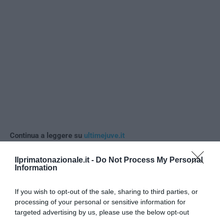
Continua a leggere su
ultimejuve.it
Ilprimatonazionale.it -
Do Not Process My Personal
Information
0
CONVIDIDI
If you wish to opt-out of the sale, sharing to third parties, or
processing of your personal or sensitive information for
targeted advertising by us, please use the below opt-out