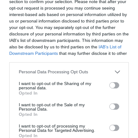
section to confirm your selection. Please note that after your
ADMIN
opt-out request is processed you may continue seeing
interest-based ads based on personal information utilized by
us or personal information disclosed to third parties prior to
your opt-out. You may separately opt-out of the further
disclosure of your personal information by third parties on the
IAB’s list of downstream participants. This information may
previous post
also be disclosed by us to third parties on the
IAB’s List of
Juventus: la squadra non può rallentare
Downstream Participants
that may further disclose it to other
third parties.
next post
Juventus: il caso Douglas Luiz
Please note that this website/app uses one or more Google
Personal Data Processing Opt Outs
services and may gather and store information including but
not limited to your visit or usage behaviour. You may click to
I want to opt-out of the Sharing of my
personal data.
grant or deny consent to Google and its third-party tags to
YOU MAY ALSO LIKE
Opted In
use your data for below specified purposes in below Google
consent section.
I want to opt-out of the Sale of my
Personal Data.
Opted In
I want to opt-out of processing my
Personal Data for Targeted Advertising.
Opted In