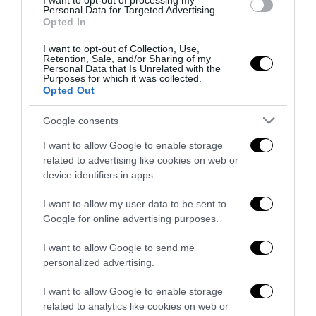
I want to opt-out of processing my
Personal Data for Targeted Advertising.
Opted In
I want to opt-out of Collection, Use,
Retention, Sale, and/or Sharing of my
Personal Data that Is Unrelated with the
Purposes for which it was collected.
Opted Out
Google consents
I want to allow Google to enable storage
related to advertising like cookies on web or
device identifiers in apps.
Senso del sacro, fiuto del gol: Mikel Merino e una
I want to allow my user data to be sent to
Google for online advertising purposes.
Spagna tornata alle origini
14 Luglio 2026
I want to allow Google to send me
personalized advertising.
I want to allow Google to enable storage
related to analytics like cookies on web or