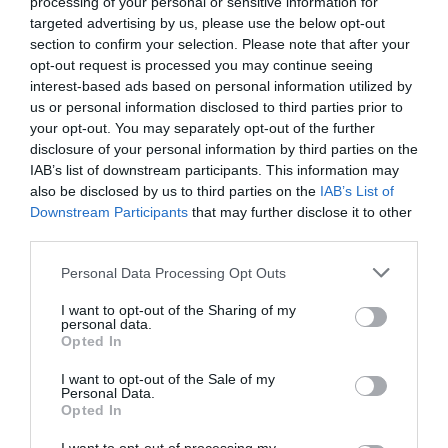
processing of your personal or sensitive information for
targeted advertising by us, please use the below opt-out
Berlino 2006, una notte da campioni del mondo
section to confirm your selection. Please note that after your
18 Luglio 2026
opt-out request is processed you may continue seeing
interest-based ads based on personal information utilized by
us or personal information disclosed to third parties prior to
your opt-out. You may separately opt-out of the further
disclosure of your personal information by third parties on the
IAB’s list of downstream participants. This information may
also be disclosed by us to third parties on the
IAB’s List of
Downstream Participants
that may further disclose it to other
third parties.
Please note that this website/app uses one or more Google
Personal Data Processing Opt Outs
services and may gather and store information including but
not limited to your visit or usage behaviour. You may click to
I want to opt-out of the Sharing of my
personal data.
grant or deny consent to Google and its third-party tags to
Opted In
use your data for below specified purposes in below Google
consent section.
I want to opt-out of the Sale of my
Inghilterra-Argentina, molto più di una partita
Personal Data.
Opted In
15 Luglio 2026