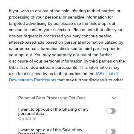
If you wish to opt-out of the sale, sharing to third parties, or
L’Anpi divora se stessa: la fabbrica delle scomuniche
processing of your personal or sensitive information for
esplode su Israele
targeted advertising by us, please use the below opt-out
5 Agosto 2026
section to confirm your selection. Please note that after your
opt-out request is processed you may continue seeing
interest-based ads based on personal information utilized by
us or personal information disclosed to third parties prior to
your opt-out. You may separately opt-out of the further
disclosure of your personal information by third parties on the
IAB’s list of downstream participants. This information may
also be disclosed by us to third parties on the
IAB’s List of
Downstream Participants
that may further disclose it to other
third parties.
Please note that this website/app uses one or more Google
Personal Data Processing Opt Outs
services and may gather and store information including but
not limited to your visit or usage behaviour. You may click to
I want to opt-out of the Sharing of my
personal data.
grant or deny consent to Google and its third-party tags to
Opted In
use your data for below specified purposes in below Google
Strage di Bologna, Borsellino e mafia-appalti: i segreti
consent section.
I want to opt-out of the Sale of my
che lo Stato deve finalmente chiarire
Personal Data.