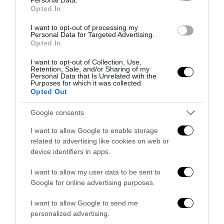
Opted In
29 Luglio 2026
I want to opt-out of processing my
Personal Data for Targeted Advertising.
Opted In
I want to opt-out of Collection, Use,
Retention, Sale, and/or Sharing of my
Personal Data that Is Unrelated with the
Purposes for which it was collected.
Opted Out
Google consents
I want to allow Google to enable storage
related to advertising like cookies on web or
device identifiers in apps.
I want to allow my user data to be sent to
No Kings, Palazzo Ducale si dissocia e punta il dito sul
Google for online advertising purposes.
Comune di Genova
28 Luglio 2026
I want to allow Google to send me
personalized advertising.