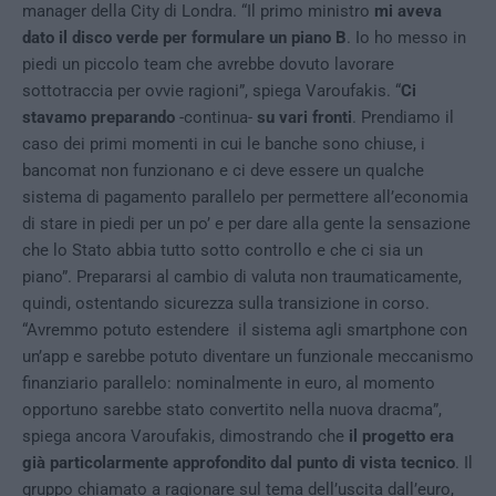
manager della City di Londra. “Il primo ministro
mi aveva
dato il disco verde per formulare un piano B
. Io ho messo in
piedi un piccolo team che avrebbe dovuto lavorare
sottotraccia per ovvie ragioni”, spiega Varoufakis. “
Ci
stavamo preparando
-continua-
su vari fronti
. Prendiamo il
caso dei primi momenti in cui le banche sono chiuse, i
bancomat non funzionano e ci deve essere un qualche
sistema di pagamento parallelo per permettere all’economia
di stare in piedi per un po’ e per dare alla gente la sensazione
che lo Stato abbia tutto sotto controllo e che ci sia un
piano”. Prepararsi al cambio di valuta non traumaticamente,
quindi, ostentando sicurezza sulla transizione in corso.
“Avremmo potuto estendere il sistema agli smartphone con
un’app e sarebbe potuto diventare un funzionale meccanismo
finanziario parallelo: nominalmente in euro, al momento
opportuno sarebbe stato convertito nella nuova dracma”,
spiega ancora Varoufakis, dimostrando che
il progetto era
già particolarmente approfondito dal punto di vista tecnico
. Il
gruppo chiamato a ragionare sul tema dell’uscita dall’euro,