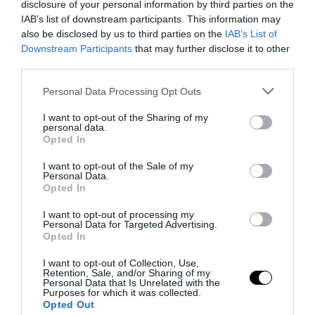
disclosure of your personal information by third parties on the
IAB’s list of downstream participants. This information may
also be disclosed by us to third parties on the
IAB’s List of
Il grande inganno dell’immigrazione: l’Italia ha bisogno
Downstream Participants
that may further disclose it to other
di più idee, non di più braccia
third parties.
27 Luglio 2026
Please note that this website/app uses one or more Google
Personal Data Processing Opt Outs
services and may gather and store information including but
not limited to your visit or usage behaviour. You may click to
I want to opt-out of the Sharing of my
personal data.
grant or deny consent to Google and its third-party tags to
Opted In
use your data for below specified purposes in below Google
consent section.
I want to opt-out of the Sale of my
Personal Data.
Opted In
I want to opt-out of processing my
Personal Data for Targeted Advertising.
Opted In
I want to opt-out of Collection, Use,
Retention, Sale, and/or Sharing of my
Personal Data that Is Unrelated with the
Purposes for which it was collected.
Opted Out
Dall’affitto alla proprietà: la sfida che il Piano Casa non