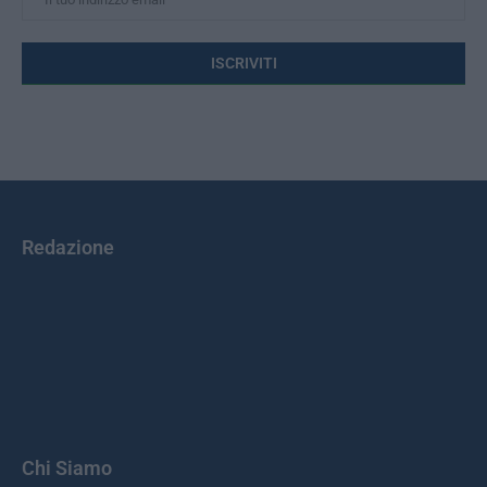
Redazione
Chi Siamo
Il Primato Nazionale plurisettimanale online indipendente;