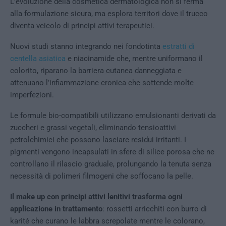
L’evoluzione della cosmetica dermatologica non si ferma
alla formulazione sicura, ma esplora territori dove il trucco
diventa veicolo di principi attivi terapeutici.
Nuovi studi stanno integrando nei fondotinta
estratti di
centella asiatica
e niacinamide che, mentre uniformano il
colorito, riparano la barriera cutanea danneggiata e
attenuano l’infiammazione cronica che sottende molte
imperfezioni.
Le formule bio-compatibili utilizzano emulsionanti derivati da
zuccheri e grassi vegetali, eliminando tensioattivi
petrolchimici che possono lasciare residui irritanti. I
pigmenti vengono incapsulati in sfere di silice porosa che ne
controllano il rilascio graduale, prolungando la tenuta senza
necessità di polimeri filmogeni che soffocano la pelle.
Il make up con principi attivi lenitivi trasforma ogni
applicazione in trattamento
: rossetti arricchiti con burro di
karité che curano le labbra screpolate mentre le colorano,