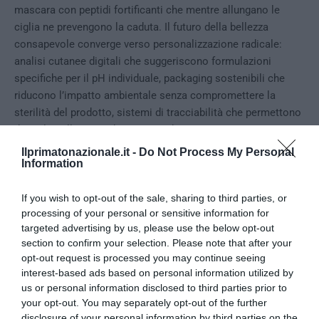
mascara con peptidi fortificanti che mentre allungano le
ciglia ne prevengono la caduta. Il futuro della bellezza
consapevole converge verso personalizzazione radicale:
analisi cutanee digitali che suggeriscono formulazioni
specifiche per il pH individuale, packaging sostenibili che
riducono l’impatto ambientale senza compromettere la
sterilità del prodotto, sistemi di tracciabilità che permettono
di risalire all’origine di ogni ingrediente.
Ilprimatonazionale.it -
Do Not Process My Personal
La scienza dermatologica e l’innovazione cosmetica si
Information
fondono creando una nuova categoria dove truccarsi
significa prendersi cura, dove la bellezza non si contrappone
If you wish to opt-out of the sale, sharing to third parties, or
alla salute ma la amplifica, costruendo nel tempo quella
processing of your personal or sensitive information for
fiducia che permette alla pelle di esprimersi senza
targeted advertising by us, please use the below opt-out
section to confirm your selection. Please note that after your
nascondersi.
opt-out request is processed you may continue seeing
interest-based ads based on personal information utilized by
us or personal information disclosed to third parties prior to
your opt-out. You may separately opt-out of the further
0
CONVIDIDI
disclosure of your personal information by third parties on the