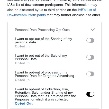
IAB’s list of downstream participants. This information may
also be disclosed by us to third parties on the
IAB’s List of
REDAZIONE
Downstream Participants
that may further disclose it to other
third parties.
Please note that this website/app uses one or more Google
Personal Data Processing Opt Outs
services and may gather and store information including but
not limited to your visit or usage behaviour. You may click to
I want to opt-out of the Sharing of my
personal data.
grant or deny consent to Google and its third-party tags to
Opted In
previous post
use your data for below specified purposes in below Google
Prepararsi all’inverno: guida pratica traprevenzione, buon senso
consent section.
I want to opt-out of the Sale of my
e acquisti consapevoli
Personal Data.
Opted In
next post
Juventus: Bernabé chiude ai bianconeri
I want to opt-out of processing my
Personal Data for Targeted Advertising.
Opted In
YOU MAY ALSO LIKE
I want to opt-out of Collection, Use,
Retention, Sale, and/or Sharing of my
Personal Data that Is Unrelated with the
Purposes for which it was collected.
Opted Out