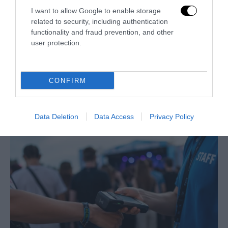
I want to allow Google to enable storage
related to security, including authentication
functionality and fraud prevention, and other
user protection.
CONFIRM
Arriva SEO SERP, la suite italiana che scrive contenuti
analizzando i competitor di prima...
Data Deletion
Data Access
Privacy Policy
3 Agosto 2026