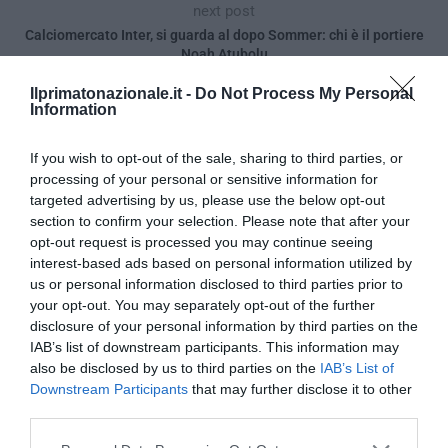
next post
Calciomercato Inter, si guarda al dopo Sommer: chi è il portiere
Noah Atubolu
Ilprimatonazionale.it -
Do Not Process My Personal
Information
YOU MAY ALSO LIKE
If you wish to opt-out of the sale, sharing to third parties, or
processing of your personal or sensitive information for
targeted advertising by us, please use the below opt-out
section to confirm your selection. Please note that after your
opt-out request is processed you may continue seeing
interest-based ads based on personal information utilized by
us or personal information disclosed to third parties prior to
your opt-out. You may separately opt-out of the further
disclosure of your personal information by third parties on the
IAB’s list of downstream participants. This information may
also be disclosed by us to third parties on the
IAB’s List of
Downstream Participants
that may further disclose it to other
third parties.
Please note that this website/app uses one or more Google