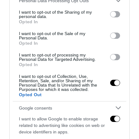
Personal Data Processing Opt Outs
Quando il rottame vale di più: il mercato delle soluzioni
services and may gather and store information including but
per compattare gli scarti...
not limited to your visit or usage behaviour. You may click to
I want to opt-out of the Sharing of my
personal data.
grant or deny consent to Google and its third-party tags to
3 Agosto 2026
Opted In
use your data for below specified purposes in below Google
consent section.
I want to opt-out of the Sale of my
Personal Data.
Opted In
I want to opt-out of processing my
Personal Data for Targeted Advertising.
Opted In
I want to opt-out of Collection, Use,
Retention, Sale, and/or Sharing of my
Personal Data that Is Unrelated with the
Purposes for which it was collected.
Opted Out
Google consents
I want to allow Google to enable storage
Arriva SEO SERP, la suite italiana che scrive contenuti
related to advertising like cookies on web or
analizzando i competitor di prima...
device identifiers in apps.
3 Agosto 2026