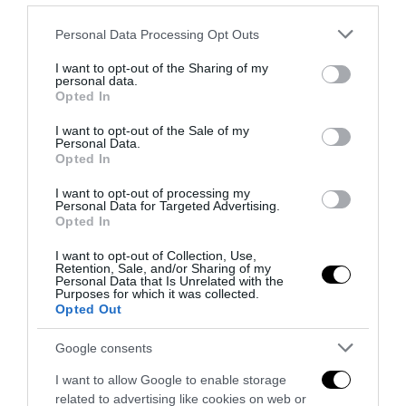
Please note that this website/app uses one or more Google
Personal Data Processing Opt Outs
services and may gather and store information including but
not limited to your visit or usage behaviour. You may click to
I want to opt-out of the Sharing of my
personal data.
grant or deny consent to Google and its third-party tags to
Addio a Francesco Guccini: stronzo, poeta e buffone di
Opted In
use your data for below specified purposes in below Google
corte
consent section.
I want to opt-out of the Sale of my
7 Agosto 2026
Personal Data.
Opted In
I want to opt-out of processing my
Personal Data for Targeted Advertising.
Opted In
I want to opt-out of Collection, Use,
Retention, Sale, and/or Sharing of my
Personal Data that Is Unrelated with the
Purposes for which it was collected.
Opted Out
Google consents
I want to allow Google to enable storage
related to advertising like cookies on web or