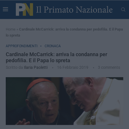
Home
»
Cardinale McCarrick: arriva la condanna per pedofilia. E il Papa
lo spreta
APPROFONDIMENTI
CRONACA
Cardinale McCarrick: arriva la condanna per
pedofilia. E il Papa lo spreta
Scritto da
Ilaria Paoletti
16 Febbraio 2019
3 comments