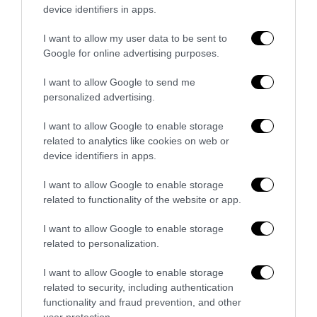
device identifiers in apps.
Bonaccini e il mito delle barricate di Parma: quando
l’antifascismo copia il fascismo
I want to allow my user data to be sent to
Google for online advertising purposes.
6 Agosto 2026
I want to allow Google to send me
personalized advertising.
I want to allow Google to enable storage
related to analytics like cookies on web or
device identifiers in apps.
I want to allow Google to enable storage
related to functionality of the website or app.
I want to allow Google to enable storage
related to personalization.
I want to allow Google to enable storage
related to security, including authentication
Remigrazione, il Copasir riconosce all’antifascismo il
functionality and fraud prevention, and other
veto del disordine