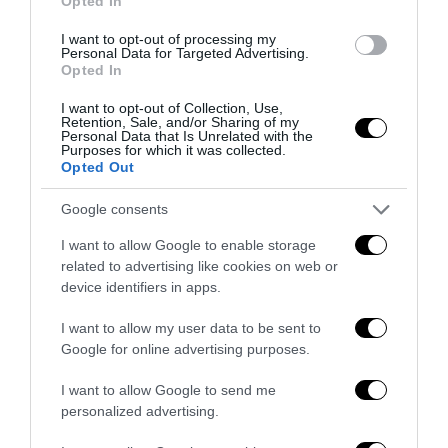
Opted In
27 Luglio 2026
I want to opt-out of processing my
Personal Data for Targeted Advertising.
Opted In
I want to opt-out of Collection, Use,
Retention, Sale, and/or Sharing of my
Personal Data that Is Unrelated with the
Purposes for which it was collected.
Opted Out
Google consents
I want to allow Google to enable storage
related to advertising like cookies on web or
device identifiers in apps.
I want to allow my user data to be sent to
Google for online advertising purposes.
Piacenza, niente lavoro per chi commemora Acca
Larenzia: la ritorsione ideologica della Prefettura
I want to allow Google to send me
27 Luglio 2026
personalized advertising.