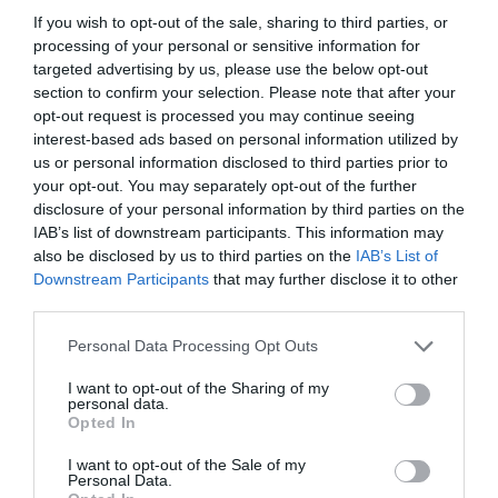
If you wish to opt-out of the sale, sharing to third parties, or
processing of your personal or sensitive information for
L’immigrazione è l’ultimo rifugio degli incapaci: contro
targeted advertising by us, please use the below opt-out
l’economia delle braccia
section to confirm your selection. Please note that after your
27 Luglio 2026
opt-out request is processed you may continue seeing
interest-based ads based on personal information utilized by
us or personal information disclosed to third parties prior to
your opt-out. You may separately opt-out of the further
disclosure of your personal information by third parties on the
IAB’s list of downstream participants. This information may
also be disclosed by us to third parties on the
IAB’s List of
Downstream Participants
that may further disclose it to other
third parties.
Please note that this website/app uses one or more Google
Personal Data Processing Opt Outs
services and may gather and store information including but
not limited to your visit or usage behaviour. You may click to
I want to opt-out of the Sharing of my
personal data.
grant or deny consent to Google and its third-party tags to
Opted In
use your data for below specified purposes in below Google
consent section.
I want to opt-out of the Sale of my
Il grande inganno dell’immigrazione: l’Italia ha bisogno
Personal Data.
di più idee, non di più braccia