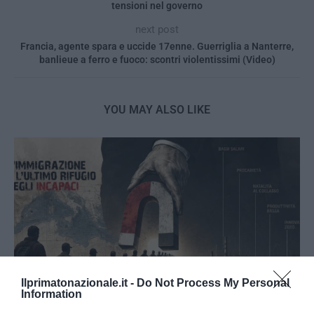
tensioni nel governo
next post
Francia, agente spara e uccide 17enne. Guerriglia a Nanterre,
banlieue a ferro e fuoco: scontri violentissimi (Video)
YOU MAY ALSO LIKE
Ilprimatonazionale.it -
Do Not Process My Personal
Information