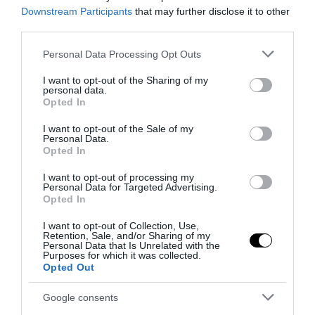
Downstream Participants
that may further disclose it to other
third parties.
Valutazione valore Rolex
27 Luglio 2026
Please note that this website/app uses one or more Google
Personal Data Processing Opt Outs
services and may gather and store information including but
not limited to your visit or usage behaviour. You may click to
I want to opt-out of the Sharing of my
personal data.
grant or deny consent to Google and its third-party tags to
Opted In
use your data for below specified purposes in below Google
consent section.
I want to opt-out of the Sale of my
Personal Data.
Opted In
I want to opt-out of processing my
Personal Data for Targeted Advertising.
Opted In
I want to opt-out of Collection, Use,
Retention, Sale, and/or Sharing of my
Personal Data that Is Unrelated with the
Purposes for which it was collected.
Opted Out
Finestre in PVC con isolamento acustico
Google consents
27 Luglio 2026