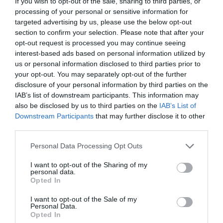
If you wish to opt-out of the sale, sharing to third parties, or
next post
processing of your personal or sensitive information for
Eureka Street, un romanzo per capire Belfast
targeted advertising by us, please use the below opt-out
section to confirm your selection. Please note that after your
opt-out request is processed you may continue seeing
interest-based ads based on personal information utilized by
YOU MAY ALSO LIKE
us or personal information disclosed to third parties prior to
your opt-out. You may separately opt-out of the further
disclosure of your personal information by third parties on the
IAB’s list of downstream participants. This information may
also be disclosed by us to third parties on the
IAB’s List of
Downstream Participants
that may further disclose it to other
third parties.
Please note that this website/app uses one or more Google
Personal Data Processing Opt Outs
services and may gather and store information including but
not limited to your visit or usage behaviour. You may click to
I want to opt-out of the Sharing of my
personal data.
grant or deny consent to Google and its third-party tags to
Opted In
use your data for below specified purposes in below Google
consent section.
I want to opt-out of the Sale of my
Personal Data.
Opted In