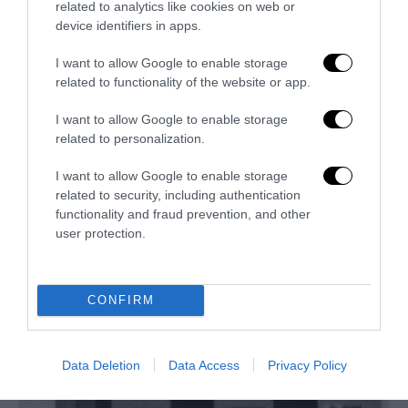
related to analytics like cookies on web or
device identifiers in apps.
I want to allow Google to enable storage
related to functionality of the website or app.
I want to allow Google to enable storage
related to personalization.
I want to allow Google to enable storage
related to security, including authentication
functionality and fraud prevention, and other
user protection.
La Camera boccia il patentino antifascista per parlare a
CONFIRM
Montecitorio: palo clamoroso del Pd
5 Agosto 2026
Data Deletion
Data Access
Privacy Policy