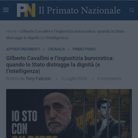
Home
»
Gilberto Cavallini e l’ingiustizia burocratica: quando lo Stato
distrugge la dignità (e l’intelligenza)
APPROFONDIMENTI
CRONACA
PRIMO PIANO
Gilberto Cavallini e l’ingiustizia burocratica:
quando lo Stato distrugge la dignità (e
l’intelligenza)
Scritto da
Tony Fabrizio
3 Luglio 2026
0 commento