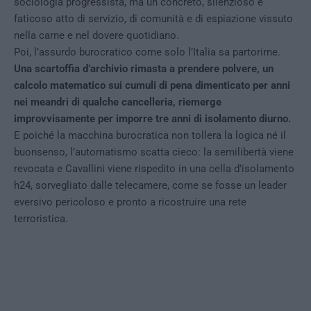
sociologia progressista, ma un concreto, silenzioso e
faticoso atto di servizio, di comunità e di espiazione vissuto
nella carne e nel dovere quotidiano.
Poi, l’assurdo burocratico come solo l’Italia sa partorirne.
Una scartoffia d’archivio rimasta a prendere polvere, un
calcolo matematico sui cumuli di pena dimenticato per anni
nei meandri di qualche cancelleria, riemerge
improvvisamente per imporre tre anni di isolamento diurno.
E poiché la macchina burocratica non tollera la logica né il
buonsenso, l’automatismo scatta cieco: la semilibertà viene
revocata e Cavallini viene rispedito in una cella d’isolamento
h24, sorvegliato dalle telecamere, come se fosse un leader
eversivo pericoloso e pronto a ricostruire una rete
terroristica.