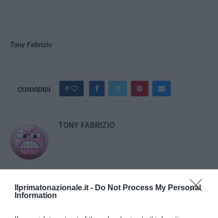
Tony Fabrizio
0
CONVIDIDI
TONY FABRIZIO
Ilprimatonazionale.it -
Do Not Process My Personal
previous post
Information
Christian Zedig ucciso a Copenaghen: si riapre il tema
dell’europeicidio