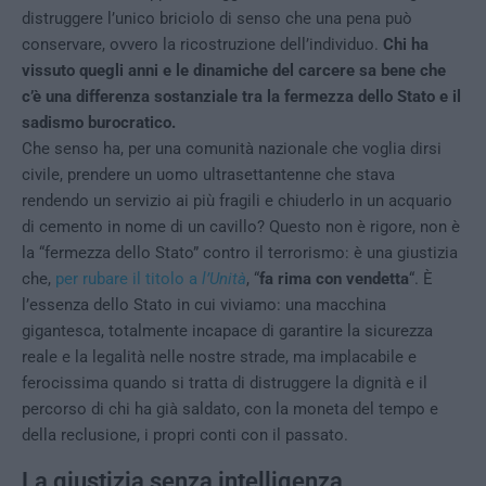
distruggere l’unico briciolo di senso che una pena può
conservare, ovvero la ricostruzione dell’individuo.
Chi ha
vissuto quegli anni e le dinamiche del carcere sa bene che
c’è una differenza sostanziale tra la fermezza dello Stato e il
sadismo burocratico.
Che senso ha, per una comunità nazionale che voglia dirsi
civile, prendere un uomo ultrasettantenne che stava
rendendo un servizio ai più fragili e chiuderlo in un acquario
di cemento in nome di un cavillo? Questo non è rigore, non è
la “fermezza dello Stato” contro il terrorismo: è una giustizia
che,
per rubare il titolo a
l’Unità
, “
fa rima con vendetta
“. È
l’essenza dello Stato in cui viviamo: una macchina
gigantesca, totalmente incapace di garantire la sicurezza
reale e la legalità nelle nostre strade, ma implacabile e
ferocissima quando si tratta di distruggere la dignità e il
percorso di chi ha già saldato, con la moneta del tempo e
della reclusione, i propri conti con il passato.
La giustizia senza intelligenza