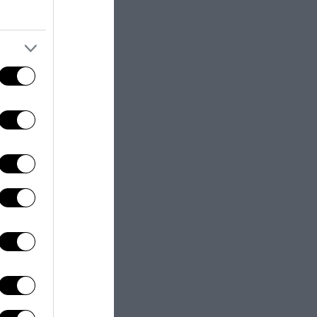
tore
nel
me una rete, la
tessa del mondo
amal che si
me i
l Mulino di
ione che hanno
re fedeli alla