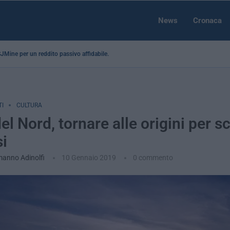
News
Cronaca
 SJMine per un reddito passivo affidabile...
I
CULTURA
el Nord, tornare alle origini per s
si
anno Adinolfi
10 Gennaio 2019
0 commento