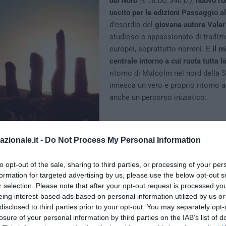
del Nord
(€ 18.00, 340 p.)
,
nuovo r
uscito per le edizioni Passaggio a
d’esordio del
giovane autore Valer
studioso e appassionato di tradizio
europei, soprattutto norreni. E
il m
centrale intorno a cui ruota tutta la
ritorno di Malcolm nel nord della S
innesca un vero e proprio ritorno a
anche un percorso iniziatico.
azionale.it -
Do Not Process My Personal Information
to opt-out of the sale, sharing to third parties, or processing of your per
formation for targeted advertising by us, please use the below opt-out s
r selection. Please note that after your opt-out request is processed y
eing interest-based ads based on personal information utilized by us or
disclosed to third parties prior to your opt-out. You may separately opt-
losure of your personal information by third parties on the IAB’s list of