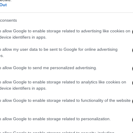
Out
consents
o allow Google to enable storage related to advertising like cookies on
evice identifiers in apps.
o allow my user data to be sent to Google for online advertising
s.
to allow Google to send me personalized advertising.
on abilità, oltre a
mantenere alto il livello di coinvolgimento del let
o allow Google to enable storage related to analytics like cookies on
 misteriosa avventura, a interallacciare
passato, presente e mito co
evice identifiers in apps.
 un concetto nordico che indica tanto il destino quanto la trama s
avvenimenti e incontri così come canzoni moderne e versi dell’Hav
o allow Google to enable storage related to functionality of the website
osì come se accadessero contemporaneamente e ciclicamente, co
o da Giorgio De Santillana
che è sicuramente tra le fonti di ispiraz
tore.
o allow Google to enable storage related to personalization.
 insegnamento centrale che fa da sottofondo all’intero romanzo:
esse
o allow Google to enable storage related to security, including