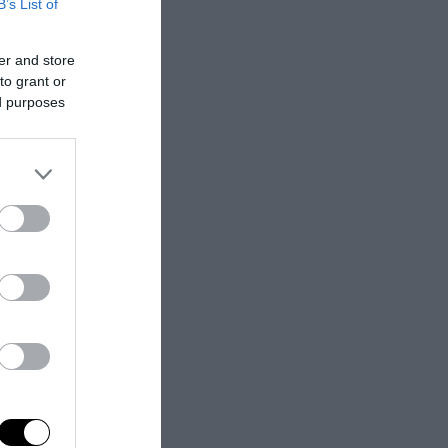
B’s List of
er and store
to grant or
ed purposes
proprio popolo e
rare ma non a
a secoli dagli
n arcano set di
e legato in
uardiani, i
i intreccia
 ispirato
tare a termine