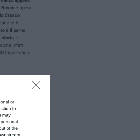
omanzo appena
l Bosco
e opera
io Crusco
,
ni e miti
ito è il perno
 storia
. Il
cozia infatti
ll’Origine che è
sonal or
ection to
ou may
 personal
out of the
 downstream