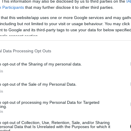
. This information may also be disclosed by us to third parties on the
IA
Participants
that may further disclose it to other third parties.
 that this website/app uses one or more Google services and may gath
including but not limited to your visit or usage behaviour. You may click 
 to Google and its third-party tags to use your data for below specifi
ogle consent section.
l Data Processing Opt Outs
 risveglia quel legame con il sangue, col suolo, con il Clan, con il 
hi dei
che il mondo finanziario londinese era riuscito solo a sotter
o opt-out of the Sharing of my personal data.
rattutto gli lascia in eredità un antico pezzo di scacchi, custodito d
In
 Clan, che lo spingerà alla ricerca degli altri pezzi per ricomporre u
ato magicamente ai tempi della dominazione vichinga della Scozia 
o opt-out of the Sale of my Personal Data.
 mito del Ragnarok e del rinnovamento del mondo. La ricerca dei G
In
 capi Clan che custodiscono gli altri pezzi magici della scacchiera, s
ia di Volund, il forgiatore poeta “fabbro di canti” che nel XII secolo,
to opt-out of processing my Personal Data for Targeted
ing.
l Padre degli Dei, compie a sua volta
un percorso iniziatico per por
In
del misterioso set di pezzi magici.
o opt-out of Collection, Use, Retention, Sale, and/or Sharing
ersonal Data that Is Unrelated with the Purposes for which it
lected.