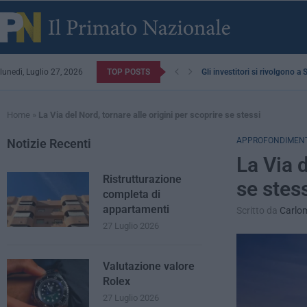
lunedì, Luglio 27, 2026
TOP POSTS
Gli investitori si rivolgono a
Home
»
La Via del Nord, tornare alle origini per scoprire se stessi
APPROFONDIMENT
Notizie Recenti
La Via d
Ristrutturazione
se stes
completa di
appartamenti
Scritto da
Carlom
27 Luglio 2026
Valutazione valore
Rolex
27 Luglio 2026