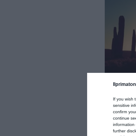
Ilprimaton
If you wish 
sensitive in
confirm you
continue se
information 
further disc