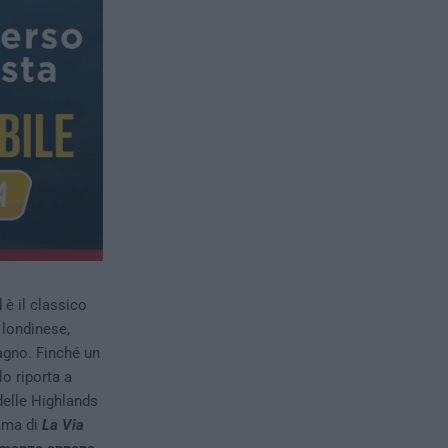
 il classico
 londinese,
dagno. Finché un
o riporta a
 delle Highlands
rama di
La Via