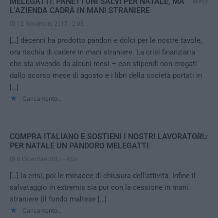
MELEGATTI: PANETTONI SALVI PER NATALE, MA
REPLY
L'AZIENDA CADRÀ IN MANI STRANIERE
12 Novembre 2017 - 2:05
[…] decenni ha prodotto pandori e dolci per le nostre tavole,
ora rischia di cadere in mani straniere. La crisi finanziaria
che sta vivendo da alcuni mesi – con stipendi non erogati
dallo scorso mese di agosto e i libri della società portati in
[…]
Caricamento...
COMPRA ITALIANO E SOSTIENI I NOSTRI LAVORATORI:
REPLY
PER NATALE UN PANDORO MELEGATTI
6 Dicembre 2017 - 4:09
[…] la crisi, poi le minacce di chiusura dell’attività. Infine il
salvataggio in extremis sia pur con la cessione in mani
straniere (il fondo maltese […]
Caricamento...