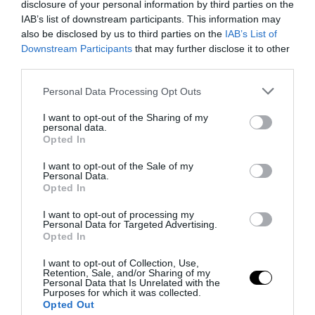
disclosure of your personal information by third parties on the
IAB’s list of downstream participants. This information may
also be disclosed by us to third parties on the
IAB’s List of
Downstream Participants
that may further disclose it to other
third parties.
Please note that this website/app uses one or more Google
Personal Data Processing Opt Outs
Bonaccini e il mito delle barricate di Parma: quando
services and may gather and store information including but
l’antifascismo copia il fascismo
not limited to your visit or usage behaviour. You may click to
I want to opt-out of the Sharing of my
personal data.
grant or deny consent to Google and its third-party tags to
6 Agosto 2026
Opted In
use your data for below specified purposes in below Google
consent section.
I want to opt-out of the Sale of my
Personal Data.
Opted In
I want to opt-out of processing my
Personal Data for Targeted Advertising.
Opted In
I want to opt-out of Collection, Use,
Retention, Sale, and/or Sharing of my
Personal Data that Is Unrelated with the
Purposes for which it was collected.
Opted Out