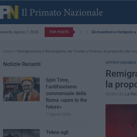
venerdì, Agosto 7, 2026
TOP POSTS
Gli investitori si rivolgono 
Home
»
Remigrazione e Riconquista: da Trento a Firenze, la proposta che scuo
APPROFONDIMENT
Notizie Recenti
Remigra
Spin Time,
la propo
l’antifascismo
commensale della
Scritto da
La Re
Roma «open to the
future»
7 Agosto 2026
Tekne agli