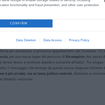
te ore”.
cation functionality and fraud prevention, and other user protection.
otidiana di adesioni e contatti in tutta Italia
bilancio di queste prime settimane di mobilitazione è
Luca Marsella
,
CONFIRM
migrazione e Riconquista
: “Stiamo assistendo a una crescita quotid
atti in tutta Italia. Segno che il tema non è più marginale ma centra
apito di dover tornare padrone del proprio destino. Da Nord a Sud 
Data Deletion
Data Access
Privacy Policy
ti locali pronti a sostenere la nostra proposta di legge: la battagl
ella ha poi annunciato il prossimo appuntamento del Comitato: “Ci 
escia
, per una nuova tappa del percorso di
Riconquista
che, passo d
donne decisi a restituire dignità e sovranità all’Italia”. Tra slogan, 
liche, il messaggio che emerge da questa nuova stagione militante 
n è più un tabù, ma un tema politico centrale
, destinato a crescer
el dibattito nazionale.