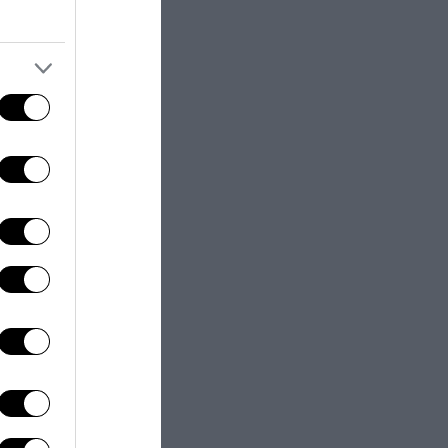
 alla
rato un
notevole
Cantore si sono
und Italia,
trato i dieci
i flussi
à agli italiani
talità e la
 di lanciare una
ntare un punto
grafica e
colte come al
 si legge nella
o stanno