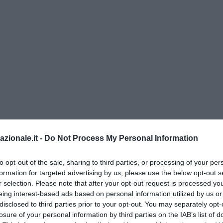
ne e Riconquista: da Trento a Firenze
azionale.it -
Do Not Process My Personal Information
a notte del 31 ottobre, decine di militanti hanno illuminato i principal
essaggio netto:
basta immigrazione incontrollata, basta degrado, prio
to opt-out of the sale, sharing to third parties, or processing of your per
formation for targeted advertising by us, please use the below opt-out s
unicato diffuso subito dopo è chiaro: “La proposta di legge per la R
r selection. Please note that after your opt-out request is processed y
 reale alla crisi sociale, identitaria ed economica che vive il nostro
eing interest-based ads based on personal information utilized by us or
ignifica difendere ciò che siamo e costruire ciò che saremo”. Un gi
disclosed to third parties prior to your opt-out. You may separately opt-
duecento persone hanno preso parte al sit-in di lancio del
Comitato 
losure of your personal information by third parties on the IAB’s list of
Piemonte
, un coordinamento che si propone di portare all’attenzion