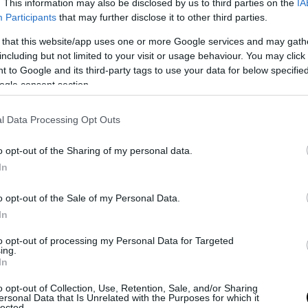
. This information may also be disclosed by us to third parties on the
IA
itiche remigratorie e di difesa dei confini. “Il progetto è concreto e
Participants
that may further disclose it to other third parties.
otori – con l’obiettivo di arrivare a una
proposta di legge di iniziat
 that this website/app uses one or more Google services and may gath
oro che vogliono risposte vere al problema dell’immigrazione”. Il com
including but not limited to your visit or usage behaviour. You may click 
hiarito fin da subito il metodo: non solo denuncia, ma
proposte op
 to Google and its third-party tags to use your data for below specifi
iù punti, che prevedono il
rimpatrio dei clandestini
, la tutela della s
ogle consent section.
ttadini italiani nelle politiche di
welfare
. “Non basta lamentarsi del 
 – bisogna offrire ai cittadini strumenti concreti e sostenibili”. Que
l Data Processing Opt Outs
o “il primo di una lunga serie di appuntamenti” che intendono “unire 
sone” sotto la bandiera della Remigrazione.
o opt-out of the Sharing of my personal data.
In
o opt-out of the Sale of my Personal Data.
In
to opt-out of processing my Personal Data for Targeted
ing.
In
o opt-out of Collection, Use, Retention, Sale, and/or Sharing
ersonal Data that Is Unrelated with the Purposes for which it
lected.