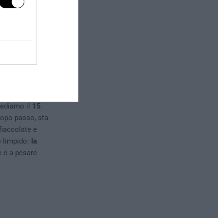
 portavoce
iana di
le per un
si stanno
ia è appena
vediamo il
15
opo passo, sta
fiaccolate e
è limpido:
la
e e a pesare