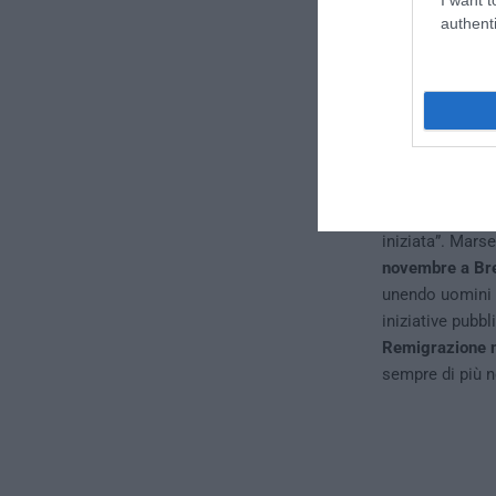
facendo in ques
authenti
Crescita qu
A tracciare il 
nazionale di
Re
adesioni e cont
popolo che ha c
formando comita
iniziata”. Mars
novembre a Br
unendo uomini e 
iniziative pubb
Remigrazione no
sempre di più n