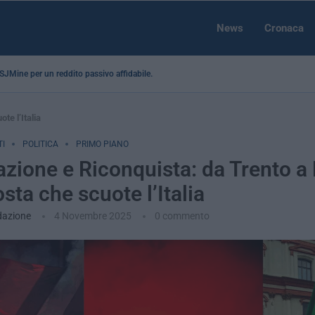
News
Cronaca
a SJMine per un reddito passivo affidabile...
te l’Italia
I
POLITICA
PRIMO PIANO
zione e Riconquista: da Trento a 
sta che scuote l’Italia
dazione
4 Novembre 2025
0 commento