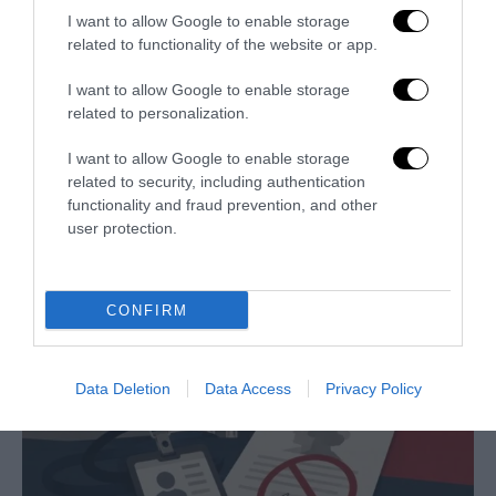
I want to allow Google to enable storage
related to functionality of the website or app.
I want to allow Google to enable storage
related to personalization.
Remigrazione, il Copasir riconosce all’antifascismo il
I want to allow Google to enable storage
veto del disordine
related to security, including authentication
functionality and fraud prevention, and other
6 Agosto 2026
user protection.
CONFIRM
Data Deletion
Data Access
Privacy Policy