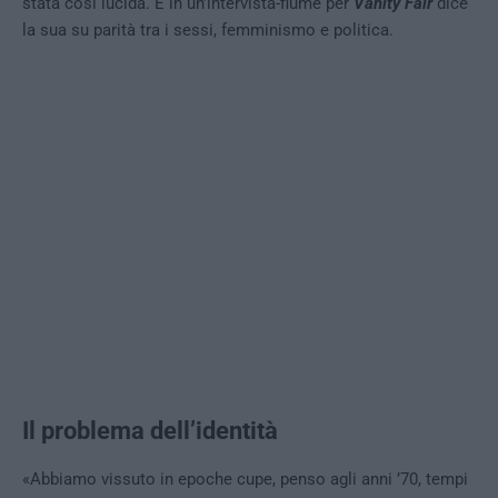
stata così lucida. E in un’intervista-fiume per
Vanity Fair
dice
la sua su parità tra i sessi, femminismo e politica.
Il problema dell’identità
«Abbiamo vissuto in epoche cupe, penso agli anni ’70, tempi