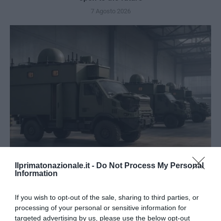
7 Agosto 2026
Ilprimatonazionale.it -
Do Not Process My Personal
Tekne agli americani: il Golden Power è l’ultima trincea
Information
di uno Stato senza politica...
If you wish to opt-out of the sale, sharing to third parties, or
7 Agosto 2026
processing of your personal or sensitive information for
targeted advertising by us, please use the below opt-out