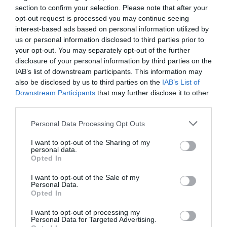
section to confirm your selection. Please note that after your
opt-out request is processed you may continue seeing
interest-based ads based on personal information utilized by
us or personal information disclosed to third parties prior to
your opt-out. You may separately opt-out of the further
disclosure of your personal information by third parties on the
IAB’s list of downstream participants. This information may
also be disclosed by us to third parties on the
IAB’s List of
Downstream Participants
that may further disclose it to other
third parties.
Please note that this website/app uses one or more Google
Personal Data Processing Opt Outs
services and may gather and store information including but
Addio a Francesco Guccini: stronzo, poeta e buffone di
not limited to your visit or usage behaviour. You may click to
I want to opt-out of the Sharing of my
personal data.
corte
grant or deny consent to Google and its third-party tags to
Opted In
use your data for below specified purposes in below Google
7 Agosto 2026
consent section.
I want to opt-out of the Sale of my
Personal Data.
Opted In
I want to opt-out of processing my
Personal Data for Targeted Advertising.