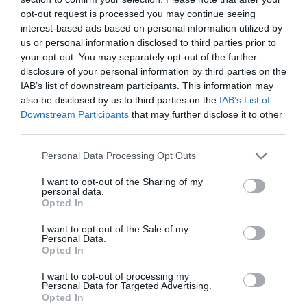
opt-out request is processed you may continue seeing
interest-based ads based on personal information utilized by
us or personal information disclosed to third parties prior to
your opt-out. You may separately opt-out of the further
disclosure of your personal information by third parties on the
IAB’s list of downstream participants. This information may
previous post
also be disclosed by us to third parties on the
IAB’s List of
Juventus: Spalletti tra critiche e pressioni
Downstream Participants
that may further disclose it to other
third parties.
next post
Juventus, Cristiano Giuntoli sarà il nuovo DS dell’Atalanta
Please note that this website/app uses one or more Google
Personal Data Processing Opt Outs
services and may gather and store information including but
not limited to your visit or usage behaviour. You may click to
I want to opt-out of the Sharing of my
personal data.
YOU MAY ALSO LIKE
grant or deny consent to Google and its third-party tags to
Opted In
use your data for below specified purposes in below Google
consent section.
I want to opt-out of the Sale of my
Personal Data.
Opted In
I want to opt-out of processing my
Personal Data for Targeted Advertising.
Opted In