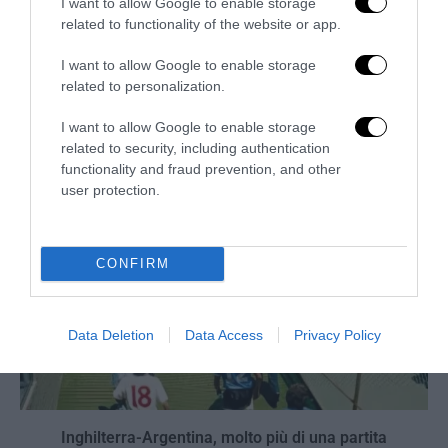
I want to allow Google to enable storage
related to functionality of the website or app.
I want to allow Google to enable storage
Berlino 2006, una notte da campioni del mondo
related to personalization.
18 Luglio 2026
I want to allow Google to enable storage
related to security, including authentication
functionality and fraud prevention, and other
user protection.
CONFIRM
Data Deletion
Data Access
Privacy Policy
Inghilterra-Argentina, molto più di una partita