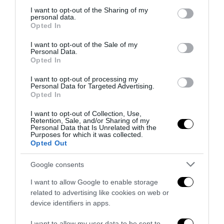
not limited to your visit or usage behaviour. You may click to
I want to opt-out of the Sharing of my
personal data.
grant or deny consent to Google and its third-party tags to
Opted In
use your data for below specified purposes in below Google
consent section.
I want to opt-out of the Sale of my
Personal Data.
Opted In
I want to opt-out of processing my
Personal Data for Targeted Advertising.
Opted In
I want to opt-out of Collection, Use,
Retention, Sale, and/or Sharing of my
Personal Data that Is Unrelated with the
Purposes for which it was collected.
Strage di Bologna, Borsellino e mafia-appalti: i segreti
Opted Out
che lo Stato deve finalmente chiarire
29 Luglio 2026
Google consents
I want to allow Google to enable storage
related to advertising like cookies on web or
device identifiers in apps.
I want to allow my user data to be sent to