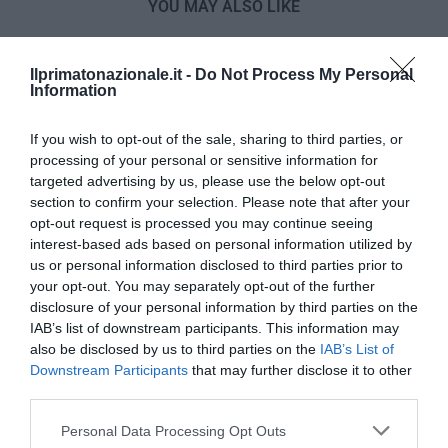
YOU MAY ALSO LIKE
Ilprimatonazionale.it -
Do Not Process My Personal
Information
If you wish to opt-out of the sale, sharing to third parties, or
processing of your personal or sensitive information for
targeted advertising by us, please use the below opt-out
section to confirm your selection. Please note that after your
opt-out request is processed you may continue seeing
interest-based ads based on personal information utilized by
us or personal information disclosed to third parties prior to
your opt-out. You may separately opt-out of the further
disclosure of your personal information by third parties on the
IAB’s list of downstream participants. This information may
L’Anpi divora se stessa: la fabbrica delle scomuniche
also be disclosed by us to third parties on the
IAB’s List of
esplode su Israele
Downstream Participants
that may further disclose it to other
third parties.
5 Agosto 2026
Please note that this website/app uses one or more Google
Personal Data Processing Opt Outs
services and may gather and store information including but