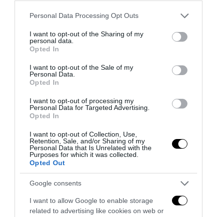
Please note that this website/app uses one or more Google
Personal Data Processing Opt Outs
services and may gather and store information including but
not limited to your visit or usage behaviour. You may click to
I want to opt-out of the Sharing of my
personal data.
grant or deny consent to Google and its third-party tags to
Opted In
use your data for below specified purposes in below Google
Strage di Bologna, Borsellino e mafia-appalti: i segreti
consent section.
I want to opt-out of the Sale of my
che lo Stato deve finalmente chiarire
Personal Data.
Opted In
29 Luglio 2026
I want to opt-out of processing my
Personal Data for Targeted Advertising.
Opted In
I want to opt-out of Collection, Use,
Retention, Sale, and/or Sharing of my
Personal Data that Is Unrelated with the
Purposes for which it was collected.
Opted Out
Google consents
I want to allow Google to enable storage
related to advertising like cookies on web or