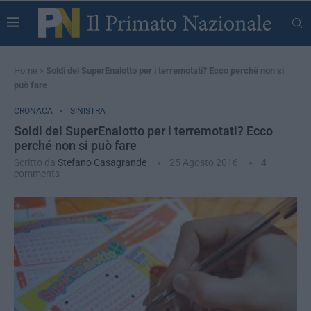
Home
»
Soldi del SuperEnalotto per i terremotati? Ecco perché non si
può fare
CRONACA
SINISTRA
Soldi del SuperEnalotto per i terremotati? Ecco
perché non si può fare
Scritto da
Stefano Casagrande
25 Agosto 2016
4
comments