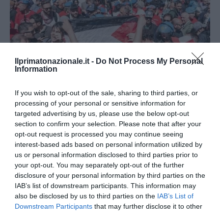
Ilprimatonazionale.it -
Do Not Process My Personal
Information
If you wish to opt-out of the sale, sharing to third parties, or
L’Anpi divora se stessa: la fabbrica delle scomuniche
processing of your personal or sensitive information for
esplode su Israele
targeted advertising by us, please use the below opt-out
5 Agosto 2026
section to confirm your selection. Please note that after your
opt-out request is processed you may continue seeing
interest-based ads based on personal information utilized by
us or personal information disclosed to third parties prior to
your opt-out. You may separately opt-out of the further
disclosure of your personal information by third parties on the
IAB’s list of downstream participants. This information may
also be disclosed by us to third parties on the
IAB’s List of
Downstream Participants
that may further disclose it to other
third parties.