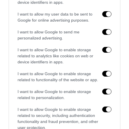
device identifiers in apps.
I want to allow my user data to be sent to
No Kings, Palazzo Ducale si dissocia e punta il dito sul
Google for online advertising purposes.
Comune di Genova
28 Luglio 2026
I want to allow Google to send me
personalized advertising.
I want to allow Google to enable storage
related to analytics like cookies on web or
device identifiers in apps.
I want to allow Google to enable storage
related to functionality of the website or app.
I want to allow Google to enable storage
related to personalization.
I want to allow Google to enable storage
related to security, including authentication
functionality and fraud prevention, and other
Ristrutturazione completa di appartamenti
user protection.