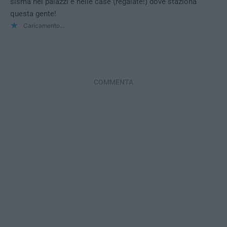
sisma nei palazzi e nelle case (regalate!) dove staziona
questa gente!
Caricamento...
COMMENTA