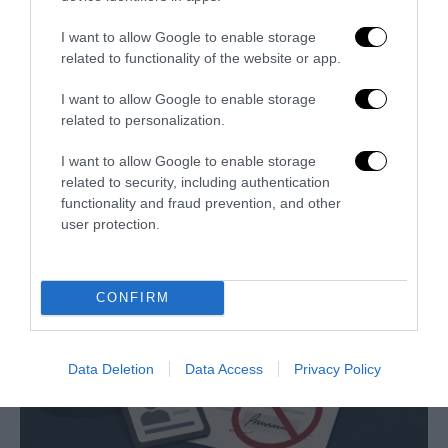
I want to allow Google to enable storage
related to functionality of the website or app.
I want to allow Google to enable storage
Remigrazione, il Copasir riconosce all’antifascismo il
related to personalization.
veto del disordine
6 Agosto 2026
I want to allow Google to enable storage
related to security, including authentication
functionality and fraud prevention, and other
user protection.
CONFIRM
Data Deletion
Data Access
Privacy Policy