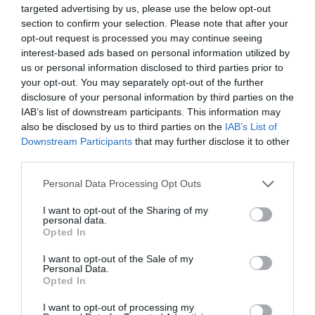
targeted advertising by us, please use the below opt-out
section to confirm your selection. Please note that after your
opt-out request is processed you may continue seeing
interest-based ads based on personal information utilized by
us or personal information disclosed to third parties prior to
your opt-out. You may separately opt-out of the further
disclosure of your personal information by third parties on the
IAB’s list of downstream participants. This information may
also be disclosed by us to third parties on the
IAB’s List of
Downstream Participants
that may further disclose it to other
third parties.
Addio a Francesco Guccini: stronzo, poeta e buffone di
Please note that this website/app uses one or more Google
Personal Data Processing Opt Outs
corte
services and may gather and store information including but
7 Agosto 2026
not limited to your visit or usage behaviour. You may click to
I want to opt-out of the Sharing of my
personal data.
grant or deny consent to Google and its third-party tags to
Opted In
use your data for below specified purposes in below Google
consent section.
I want to opt-out of the Sale of my
Personal Data.
Opted In
I want to opt-out of processing my