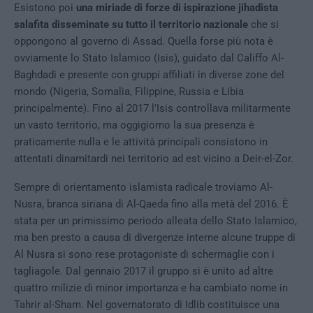
Esistono poi
una miriade di forze di ispirazione jihadista
salafita disseminate su tutto il territorio nazionale
che si
oppongono al governo di Assad. Quella forse più nota è
ovviamente lo Stato Islamico (Isis), guidato dal Califfo Al-
Baghdadi e presente con gruppi affiliati in diverse zone del
mondo (Nigeria, Somalia, Filippine, Russia e Libia
principalmente). Fino al 2017 l’Isis controllava militarmente
un vasto territorio, ma oggigiorno la sua presenza è
praticamente nulla e le attività principali consistono in
attentati dinamitardi nei territorio ad est vicino a Deir-el-Zor.
Sempre di orientamento islamista radicale troviamo Al-
Nusra, branca siriana di Al-Qaeda fino alla metà del 2016. È
stata per un primissimo periodo alleata dello Stato Islamico,
ma ben presto a causa di divergenze interne alcune truppe di
Al Nusra si sono rese protagoniste di schermaglie con i
tagliagole. Dal gennaio 2017 il gruppo si è unito ad altre
quattro milizie di minor importanza e ha cambiato nome in
Tahrir al-Sham. Nel governatorato di Idlib costituisce una