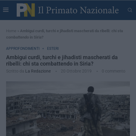
Home
»
Ambigui curdi, turchi e jihadisti mascherati da ribelli: chi sta
combattendo in Siria?
APPROFONDIMENTI
ESTERI
Ambigui curdi, turchi e jihadisti mascherati da
ribelli: chi sta combattendo in Siria?
Scritto da
La Redazione
20 Ottobre 2019
0 commento