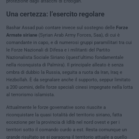
protezione dagli attacchi di Erdogan.
Una certezza: l’esercito regolare
Bashar Assad può contare invece sul sostegno delle
Forze
Armate siriane
(Syrian Arab Army Forces, Saa), di cui è
comandante in capo, e di numerosi gruppi paramilitari tra cui
le Forze Nazionali di Difesa e i militanti del Partito
Nazionalista Sociale Siriano (quest’ultimo fondamentale
nella riconquista di Palmira). Il principale alleato è senza
ombra di dubbio la Russia, seguita a ruota da Iran, Iraq e
Hezbollah. È da segnalare anche il supporto, seppur limitato
a 200 uomini, delle forze speciali cinesi impegnate nella lotta
al terrorismo islamista.
Attualmente le forze governative sono riuscite a
riconquistare la quasi totalità del territorio siriano, fatta
eccezione per la provincia di Idlib nel nord ovest e per i
territori sotto il comando curdo a est. Resta comunque un
grande risultato se si paragona il territorio attuale a quello