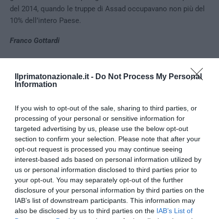
del 2014, quando le truppe di Assad occupavano non più del
10% dell’intero Paese.
Franco Gottardi
Ilprimatonazionale.it -
Do Not Process My Personal
Information
0
CONVIDIDI
If you wish to opt-out of the sale, sharing to third parties, or
processing of your personal or sensitive information for
LA REDAZIONE
targeted advertising by us, please use the below opt-out
section to confirm your selection. Please note that after your
opt-out request is processed you may continue seeing
interest-based ads based on personal information utilized by
us or personal information disclosed to third parties prior to
your opt-out. You may separately opt-out of the further
previous post
disclosure of your personal information by third parties on the
Creare l’uomo integrale: la rivoluzione antiborghese nel libro di
IAB’s list of downstream participants. This information may
Cristian Leone
also be disclosed by us to third parties on the
IAB’s List of