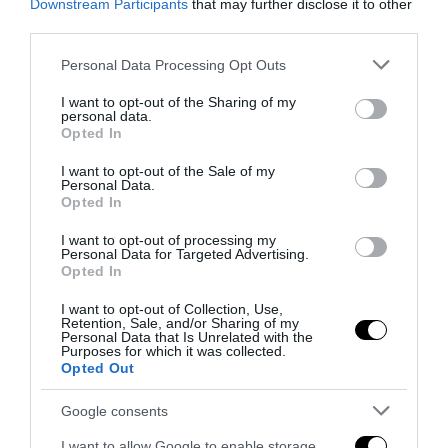
Downstream Participants
that may further disclose it to other
next post
third parties.
Brexit, Londra chiede nuovo rinvio. Tusk: “Consulterò leader Ue”
Please note that this website/app uses one or more Google
Personal Data Processing Opt Outs
services and may gather and store information including but
not limited to your visit or usage behaviour. You may click to
I want to opt-out of the Sharing of my
YOU MAY ALSO LIKE
personal data.
grant or deny consent to Google and its third-party tags to
Opted In
use your data for below specified purposes in below Google
consent section.
I want to opt-out of the Sale of my
Personal Data.
Opted In
I want to opt-out of processing my
Personal Data for Targeted Advertising.
Opted In
I want to opt-out of Collection, Use,
Retention, Sale, and/or Sharing of my
Personal Data that Is Unrelated with the
Purposes for which it was collected.
Opted Out
Google consents
Bonaccini e il mito delle barricate di Parma: quando
I want to allow Google to enable storage