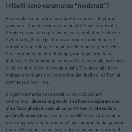
I ribelli sono veramente “moderati”?
Fra le milizie che tuttora combattono contro il legittimo
governo di Assad troviamo i cosiddetti “ribelli moderati”,
termine giornalistico per descrivere i combattenti del Free
Syrian Army (Fsa). Questa forza armata ha mantenuto il
completo controllo per vari anni della maggior parte della
Siria, compresa la città di Aleppo, ma oggigiorno la sua
influenza è drasticamente calata ed è relegata alla provincia
di Idlib a nord (dove riceve aiuti dalla Turchia) e alla base
militare americana (ma controllata dai ribelli) di Al-Tanf, al
confine sud con l’Iraq.
Elogiati dai media occidentali come rivoluzionari
democratici,
diverse brigate del Fsa hanno cooperato con
altre forze jihadiste radicali come Al-Nusra, Al-Qaeda e
perfino lo stesso Isis
in varie zone della Siria. Attualmente
sono supportati militarmente e finanziariamente dal governo
turco di Erdogan, ma nel corso degli anni hanno ricevuto il