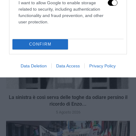
I want to allow Google to enable storage
related to security, including authentication
functionality and fraud prevention, and other
user protection.
CONFIRM
Data Deletion
Data Access
Privacy Policy
La sinistra è così serva delle toghe da odiare persino il
ricordo di Enzo...
5 Agosto 2026