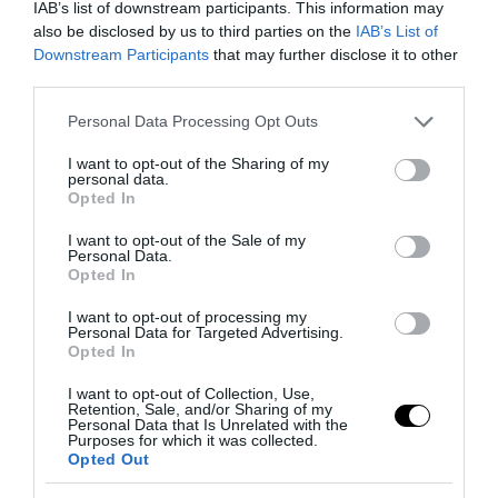
IAB’s list of downstream participants. This information may
also be disclosed by us to third parties on the
IAB’s List of
Downstream Participants
that may further disclose it to other
third parties.
Bonaccini e il mito delle barricate di Parma: quando
Please note that this website/app uses one or more Google
l’antifascismo copia il fascismo
Personal Data Processing Opt Outs
services and may gather and store information including but
6 Agosto 2026
not limited to your visit or usage behaviour. You may click to
I want to opt-out of the Sharing of my
personal data.
grant or deny consent to Google and its third-party tags to
Opted In
use your data for below specified purposes in below Google
consent section.
I want to opt-out of the Sale of my
Personal Data.
Opted In
I want to opt-out of processing my
Personal Data for Targeted Advertising.
Opted In
I want to opt-out of Collection, Use,
Retention, Sale, and/or Sharing of my
Personal Data that Is Unrelated with the
Purposes for which it was collected.
Opted Out