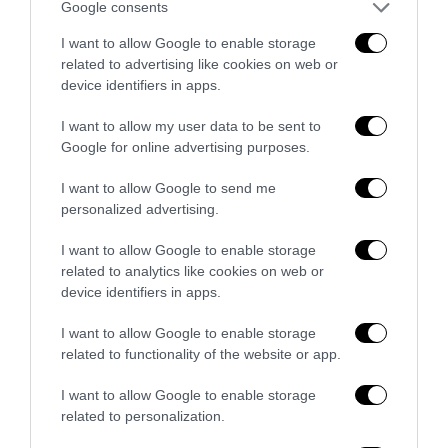
Google consents
Remigrazione, il Copasir riconosce all’antifascismo il
veto del disordine
I want to allow Google to enable storage
related to advertising like cookies on web or
6 Agosto 2026
device identifiers in apps.
I want to allow my user data to be sent to
Google for online advertising purposes.
I want to allow Google to send me
personalized advertising.
I want to allow Google to enable storage
related to analytics like cookies on web or
device identifiers in apps.
I want to allow Google to enable storage
related to functionality of the website or app.
La Camera boccia il patentino antifascista per parlare a
I want to allow Google to enable storage
Montecitorio: palo clamoroso del Pd
related to personalization.
5 Agosto 2026