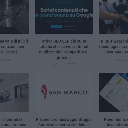
e vale di più: il
Arriva SEO SERP, la suite
RFID e wearabl
 soluzioni per
italiana che scrive contenuti
tecnologia sta 
li scarti...
analizzando i competitor di
gestione deg
prima...
to 2026
27 Lug
3 Agosto 2026
: esperienza,
Piscine idromassaggio Gruppo
Rendimento e
 e una proposta
San Marco: caratteristiche e
investiment