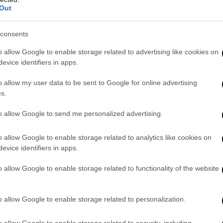
Out
ma ricavata da PFU può essere utilizzata quale base per una pista di
re l’erba sintetica dei campi da calcio. Allo stesso modo, essa può 
consents
er realizzare un asfalto che debba risultare drenante e poco rumor
o allow Google to enable storage related to advertising like cookies on
uto, essendo un ottimo
insonorizzatore acustico
.
evice identifiers in apps.
a, dal riciclo dei PFU si possono ricavare anche acciaio e fibre tess
o allow my user data to be sent to Google for online advertising
poi impiegati per la realizzazione di
mobili
,
complementi d’arredo
s.
no
.
to allow Google to send me personalized advertising.
 sicuro una delle necessità da soddisfare al meglio in questo moment
dai cambiamenti climatici e sicuramente dare nuova vita a prodotti 
o allow Google to enable storage related to analytics like cookies on
ta grande giovamento all’ambiente.
evice identifiers in apps.
l trattamento dei PFU può dare luogo anche al
recupero di energia
. 
o allow Google to enable storage related to functionality of the website
l trattamento, infatti, si originano delle particelle con un elevato p
– che possono essere impiegate come
fonte energetica a basso imp
o allow Google to enable storage related to personalization.
o allow Google to enable storage related to security, including