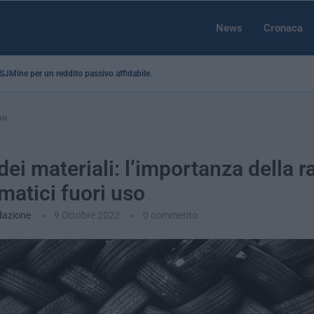
News
Cronaca
a SJMine per un reddito passivo affidabile...
so
dei materiali: l’importanza della r
matici fuori uso
dazione
9 Ottobre 2022
0 commento