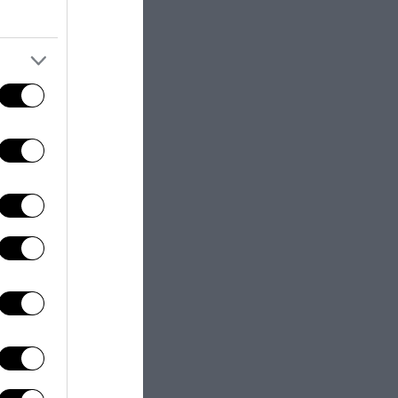
 atletica oppure
essere impiegata
oso al
ili, che
e altri
oggetti
o storico
come gli
Durante la prima
otere calorifico
atto