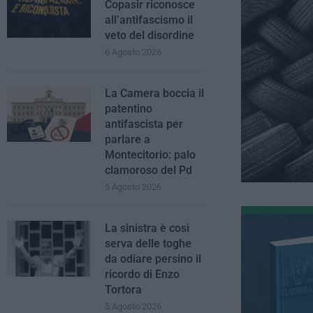
Copasir riconosce
all’antifascismo il
veto del disordine
6 Agosto 2026
La Camera boccia il
patentino
antifascista per
parlare a
Montecitorio: palo
clamoroso del Pd
5 Agosto 2026
La sinistra è così
serva delle toghe
da odiare persino il
ricordo di Enzo
Tortora
5 Agosto 2026