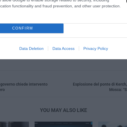
cation functionality and fraud prevention, and other user protection.
0
CONFIRM
LA REDAZIONE
Data Deletion
Data Access
Privacy Policy
il governo chiede intervento
Esplosione del ponte di Kerch
ero
Mosca: “So
YOU MAY ALSO LIKE