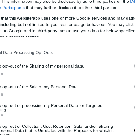
. This information may also be disclosed by us to third parties on the
IA
pacità superiori all’80%
.
Participants
that may further disclose it to other third parties.
 that this website/app uses one or more Google services and may gath
di ritiro seguono l’ordine di prenotazione che avviene sul sito dedic
including but not limited to your visit or usage behaviour. You may click 
l’azienda che lo richiede si regolarmente iscritta alla
Camera di Co
 to Google and its third-party tags to use your data for below specifi
 risultare tra gli esercenti dell’attività notoriamente conosciuta 
ogle consent section.
nformazioni:
https://www.valli-ambiente.it/rifiuti/raccolta-di-pneumati
l Data Processing Opt Outs
o opt-out of the Sharing of my personal data.
In
 fuori uso: tra riciclo e recupero
o opt-out of the Sale of my Personal Data.
i nei centri di riutilizzo,gli pneumatici fuori uso subiscono un partic
In
e può dare luogo a due diversi esiti.
to opt-out of processing my Personal Data for Targeted
ing.
lo del
riciclo
, che si ottiene passando per due fasi di frantumazione,
In
i materiali, tra cui la gomma, che può trovare applicazione per la rea
o opt-out of Collection, Use, Retention, Sale, and/or Sharing
prodotti legati ai più diversi ambiti: si va infatti dal
mondo sporti
ersonal Data that Is Unrelated with the Purposes for which it
lected.