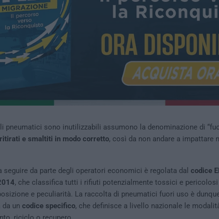
li pneumatici sono inutilizzabili assumono la denominazione di “fuo
ritirati e smaltiti in modo corretto
, così da non andare a impattare 
 seguire da parte degli operatori economici è regolata dal
codice 
 2014
, che classifica tutti i rifiuti potenzialmente tossici e pericolo
osizione e peculiarità. La raccolta di pneumatici fuori uso è dunqu
a da un
codice specifico
, che definisce a livello nazionale le modalit
nto, riciclo o recupero.