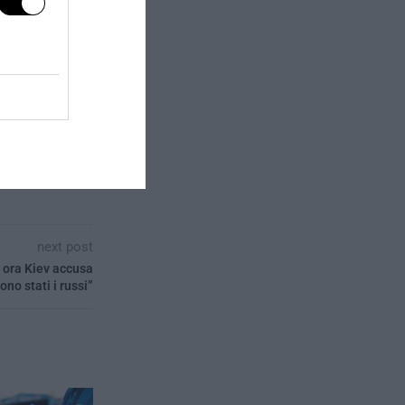
next post
, ora Kiev accusa
no stati i russi”