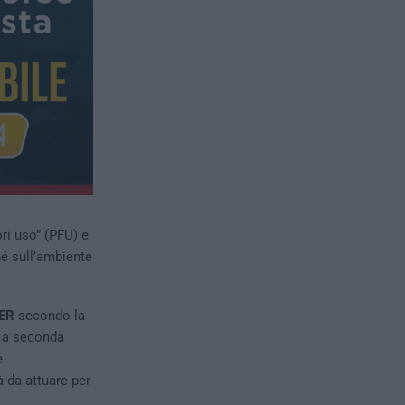
ri uso” (PFU) e
né sull’ambiente
EER
secondo la
si a seconda
e
à da attuare per