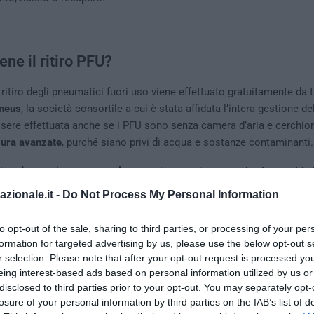
ne il ritiro PFU?
l ritiro degli pneumatici fuori uso viene effettuato gratuitamente da 
pneus
, la società consortile a cui è stata affidata l’intera gestione d
sere effettuata anche se i PFU sono senza camera d’aria e cerchio
sura avanzate
, purché siano privi di acqua e sostanze contaminanti.
ipo di raccolta, se
manuale
o tramite mezzi e
contenitori appositi
, 
locali chiusi oppure all’aperto su uno spazio idoneo.
azionale.it -
Do Not Process My Personal Information
 di pneumatici da ritirare manualmente dipende direttamente dalle d
to opt-out of the sale, sharing to third parties, or processing of your per
come dal
numero di abitanti nel comune
. In contesti con più di 20.00
formation for targeted advertising by us, please use the below opt-out s
sono di misura ridotta se ne possono prelevare fino a 100, mentre 
r selection. Please note that after your opt-out request is processed y
e grandi. Se si scende al di sotto dei 20.000 abitanti, tuttavia, que
eing interest-based ads based on personal information utilized by us or
zate.
disclosed to third parties prior to your opt-out. You may separately opt-
losure of your personal information by third parties on the IAB’s list of
arda il prelievo attraverso contenitori idonei, invece, essi non pos