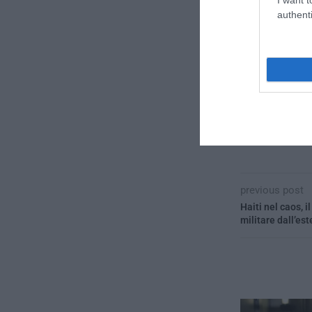
authenti
CONVIDIDI
previous post
Haiti nel caos, 
militare dall’est