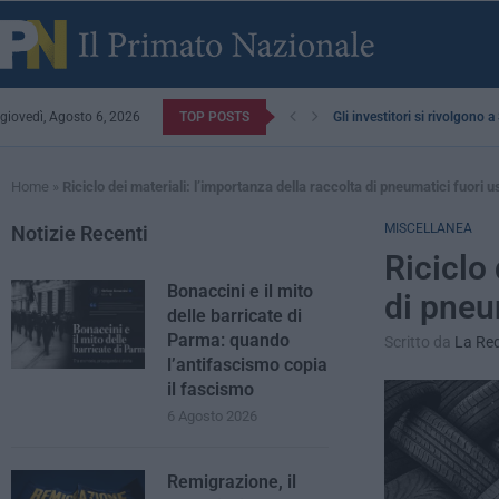
giovedì, Agosto 6, 2026
TOP POSTS
Gli investitori si rivolgono 
Home
»
Riciclo dei materiali: l’importanza della raccolta di pneumatici fuori u
MISCELLANEA
Notizie Recenti
Riciclo 
Bonaccini e il mito
di pneu
delle barricate di
Parma: quando
Scritto da
La Re
l’antifascismo copia
il fascismo
6 Agosto 2026
Remigrazione, il