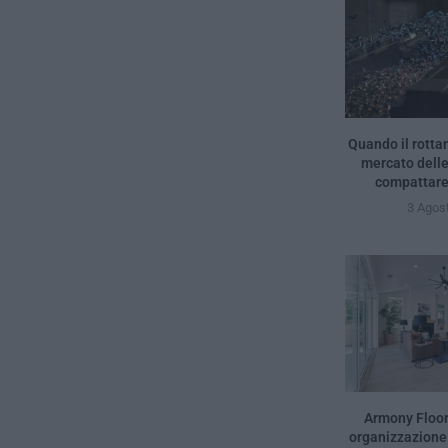
Quando il rottam
mercato delle
compattare g
3 Agos
Armony Floor
organizzazione