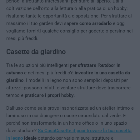
periodi altrettanto interessanti per stare all’aperto. Dalla
coltivazione dell’orto alla lettura o alla pratica di un hobby:
risultano tante le opportunità a disposizione. Per sfruttare al
massimo il tuo garden devi sapere
come arredarlo
e oggi
vogliamo fornirti qualche consiglio per godertelo persino nei
mesi più freddi.
Casette da giardino
Tra le soluzioni più intelligenti per
sfruttare l’outdoor in
autunno
e nei mesi più freddi c’è
investire in una casetta da
giardino
. I modelli in legno non sono semplici depositi per
attrezzi; possono infatti diventare strutture dove trascorrere
tempo e
praticare i propri hobby.
Dall’uso come sala prove insonorizzata ad un atelier intimo e
luminoso in cui dipingere o cucire circondato dal verde. E
perché non trasformarla in un home office o in uno spazio
dove studiare?
Su CasaCasette.it puoi trovare la tua casetta
in legno
ideale
optando per varie misure, strutture e