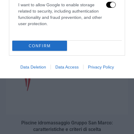
I want to allow Google to enable storage
Armony Floor: esperienza, organizzazione e una
related to security, including authentication
proposta costruita intorno a ogni progetto
functionality and fraud prevention, and other
user protection.
25 Luglio 2026
CONFIRM
Data Deletion
Data Access
Privacy Policy
Piscine idromassaggio Gruppo San Marco:
caratteristiche e criteri di scelta