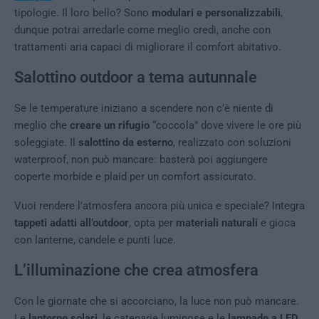
tipologie. Il loro bello? Sono
modulari e personalizzabili
,
dunque potrai arredarle come meglio credi, anche con
trattamenti aria capaci di migliorare il comfort abitativo.
Salottino outdoor a tema autunnale
Se le temperature iniziano a scendere non c’è niente di
meglio che
creare un rifugio
“coccola” dove vivere le ore più
soleggiate. Il
salottino da esterno
, realizzato con soluzioni
waterproof, non può mancare: basterà poi aggiungere
coperte morbide e plaid per un comfort assicurato.
Vuoi rendere l’atmosfera ancora più unica e speciale? Integra
tappeti adatti all’outdoor
, opta per
materiali naturali
e gioca
con lanterne, candele e punti luce.
L’illuminazione che crea atmosfera
Con le giornate che si accorciano, la luce non può mancare.
Le
lanterne solari
, le catenarie luminose e le
lampade a LED