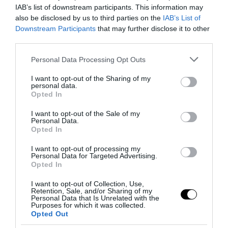
IAB’s list of downstream participants. This information may
also be disclosed by us to third parties on the
IAB’s List of
Downstream Participants
that may further disclose it to other
third parties.
Please note that this website/app uses one or more Google
Personal Data Processing Opt Outs
services and may gather and store information including but
not limited to your visit or usage behaviour. You may click to
I want to opt-out of the Sharing of my
personal data.
Arriva SEO SERP, la suite italiana che scrive contenuti
grant or deny consent to Google and its third-party tags to
Opted In
use your data for below specified purposes in below Google
analizzando i competitor di prima...
consent section.
I want to opt-out of the Sale of my
3 Agosto 2026
Personal Data.
Opted In
I want to opt-out of processing my
Personal Data for Targeted Advertising.
Opted In
I want to opt-out of Collection, Use,
Retention, Sale, and/or Sharing of my
Personal Data that Is Unrelated with the
Purposes for which it was collected.
Opted Out