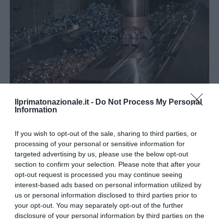
Ilprimatonazionale.it -
Do Not Process My Personal
Information
Quando il rottame vale di più: il mercato delle soluzioni
per compattare gli scarti...
If you wish to opt-out of the sale, sharing to third parties, or
processing of your personal or sensitive information for
3 Agosto 2026
targeted advertising by us, please use the below opt-out
section to confirm your selection. Please note that after your
opt-out request is processed you may continue seeing
interest-based ads based on personal information utilized by
us or personal information disclosed to third parties prior to
your opt-out. You may separately opt-out of the further
disclosure of your personal information by third parties on the