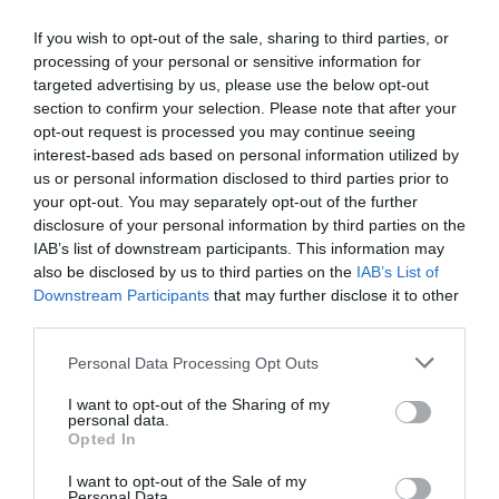
If you wish to opt-out of the sale, sharing to third parties, or
processing of your personal or sensitive information for
Spin Time, l’antifascismo commensale della Roma
targeted advertising by us, please use the below opt-out
«open to the future»
section to confirm your selection. Please note that after your
opt-out request is processed you may continue seeing
7 Agosto 2026
interest-based ads based on personal information utilized by
us or personal information disclosed to third parties prior to
your opt-out. You may separately opt-out of the further
disclosure of your personal information by third parties on the
IAB’s list of downstream participants. This information may
also be disclosed by us to third parties on the
IAB’s List of
Downstream Participants
that may further disclose it to other
third parties.
Please note that this website/app uses one or more Google
Personal Data Processing Opt Outs
services and may gather and store information including but
not limited to your visit or usage behaviour. You may click to
I want to opt-out of the Sharing of my
personal data.
grant or deny consent to Google and its third-party tags to
Opted In
use your data for below specified purposes in below Google
consent section.
I want to opt-out of the Sale of my
Tekne agli americani: il Golden Power è l’ultima trincea
Personal Data.