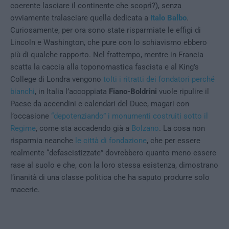
coerente lasciare il continente che scoprì?), senza
ovviamente tralasciare quella dedicata a
Italo Balbo
.
Curiosamente, per ora sono state risparmiate le effigi di
Lincoln e Washington, che pure con lo schiavismo ebbero
più di qualche rapporto. Nel frattempo, mentre in Francia
scatta la caccia alla toponomastica fascista e al King’s
College di Londra vengono
tolti i ritratti dei fondatori perché
bianchi
, in Italia l’accoppiata
Fiano-Boldrini
vuole ripulire il
Paese da accendini e calendari del Duce, magari con
l’occasione
“depotenziando” i monumenti costruiti sotto il
Regime
, come sta accadendo già a
Bolzano
. La cosa non
risparmia neanche
le città di fondazione
, che per essere
realmente “defascistizzate” dovrebbero quanto meno essere
rase al suolo e che, con la loro stessa esistenza, dimostrano
l’inanità di una classe politica che ha saputo produrre solo
macerie.