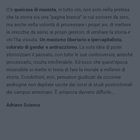
C’è
qualcosa di maoista
, in tutto ciò, non solo nella pretesa
che la storia sia una “pagina bianca” in cui scrivere da zero,
ma anche nella volontà di processare i propri avi, di mettere
le orecchie da asino ai propri genitori, di umiliare la storia e
chi l’ha vissuta.
Un maoismo libertario e ipercapitalista,
colorato di gender e antirazzismo.
La sola idea di poter
storicizzare il passato, con tutte le sue controversie, anziché
processarlo, risulta intollerabile. Ed ecco che quest’epoca
miserabile si mette in testa di fare la morale a millenni di
storia. Condottieri, eroi, pensatori giudicati da ciccione
androgine non depilate uscite dai corsi di studi postcoloniali
dei campus americani. È un’epoca davvero difficile…
Adriano Scianca