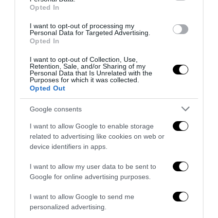
Opted In
di uno Stato senza politica...
7 Agosto 2026
I want to opt-out of processing my
Personal Data for Targeted Advertising.
Opted In
I want to opt-out of Collection, Use,
Retention, Sale, and/or Sharing of my
Personal Data that Is Unrelated with the
Purposes for which it was collected.
Opted Out
Google consents
I want to allow Google to enable storage
related to advertising like cookies on web or
device identifiers in apps.
I want to allow my user data to be sent to
Google for online advertising purposes.
Addio a Francesco Guccini: stronzo, poeta e buffone di
corte
I want to allow Google to send me
personalized advertising.
7 Agosto 2026