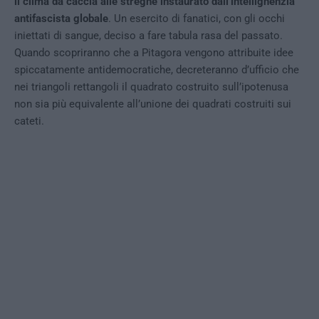
il clima da caccia alle streghe instaurato dall’intellighenzia
antifascista globale
. Un esercito di fanatici, con gli occhi
iniettati di sangue, deciso a fare tabula rasa del passato.
Quando scopriranno che a Pitagora vengono attribuite idee
spiccatamente antidemocratiche, decreteranno d’ufficio che
nei triangoli rettangoli il quadrato costruito sull’ipotenusa
non sia più equivalente all’unione dei quadrati costruiti sui
cateti.