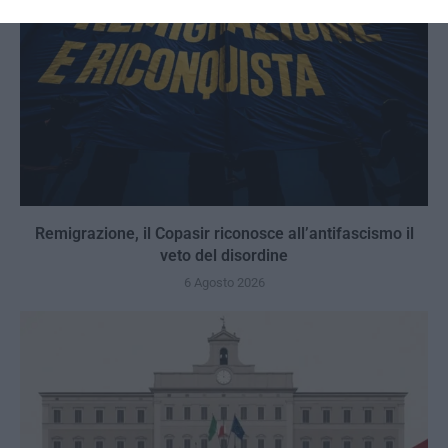
Remigrazione, il Copasir riconosce all’antifascismo il
veto del disordine
6 Agosto 2026