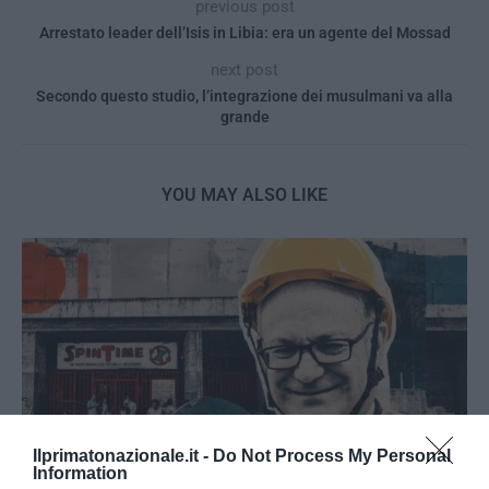
previous post
Arrestato leader dell’Isis in Libia: era un agente del Mossad
next post
Secondo questo studio, l’integrazione dei musulmani va alla
grande
YOU MAY ALSO LIKE
Ilprimatonazionale.it -
Do Not Process My Personal
Information