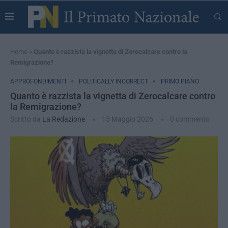
Home
»
Quanto è razzista la vignetta di Zerocalcare contro la
Remigrazione?
APPROFONDIMENTI
POLITICALLY INCORRECT
PRIMO PIANO
Quanto è razzista la vignetta di Zerocalcare contro
la Remigrazione?
Scritto da
La Redazione
15 Maggio 2026
0 commento