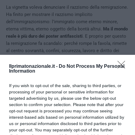
La vignetta voleva denunciare il razzismo della remigrazione.
Ha finito per mostrare il razzismo implicito
dell’immigrazionismo: l’immigrato come eterno minore,
eterna vittima, eterno oggetto della bontà altrui.
Ma il mondo
reale è più duro dei poster antifascisti
. E proprio per questo
la remigrazione fa scandalo: perché rompe la favola, rimette
al centro sovranità, confini, sicurezza, lavoro e diritto dei
popoli a non essere trasformati in materiale umano per il
mercato globale.
Ilprimatonazionale.it -
Do Not Process My Personal
Information
Vincenzo Monti
If you wish to opt-out of the sale, sharing to third parties, or
processing of your personal or sensitive information for
targeted advertising by us, please use the below opt-out
section to confirm your selection. Please note that after your
0
CONVIDIDI
opt-out request is processed you may continue seeing
interest-based ads based on personal information utilized by
us or personal information disclosed to third parties prior to
LA REDAZIONE
your opt-out. You may separately opt-out of the further