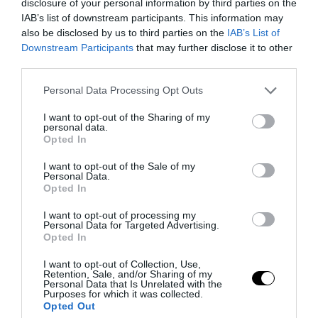
disclosure of your personal information by third parties on the
IAB’s list of downstream participants. This information may
also be disclosed by us to third parties on the
IAB’s List of
Downstream Participants
that may further disclose it to other
third parties.
previous post
Please note that this website/app uses one or more Google
Personal Data Processing Opt Outs
Naples Airport Transfers sempre più scelto per raggiungere
services and may gather and store information including but
Amalfi e Sorrento
not limited to your visit or usage behaviour. You may click to
I want to opt-out of the Sharing of my
personal data.
next post
grant or deny consent to Google and its third-party tags to
Opted In
use your data for below specified purposes in below Google
Dubai batte l’Europa sui rendimenti: ecco come funziona il
mercato immobiliare
consent section.
I want to opt-out of the Sale of my
Personal Data.
Opted In
YOU MAY ALSO LIKE
I want to opt-out of processing my
Personal Data for Targeted Advertising.
Opted In
I want to opt-out of Collection, Use,
Retention, Sale, and/or Sharing of my
Personal Data that Is Unrelated with the
Purposes for which it was collected.
Opted Out