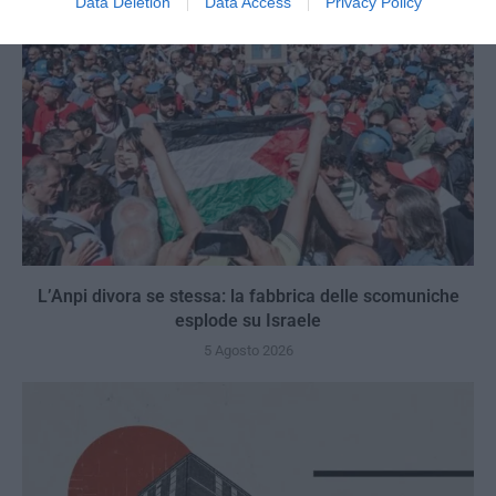
Data Deletion
Data Access
Privacy Policy
L’Anpi divora se stessa: la fabbrica delle scomuniche
esplode su Israele
5 Agosto 2026