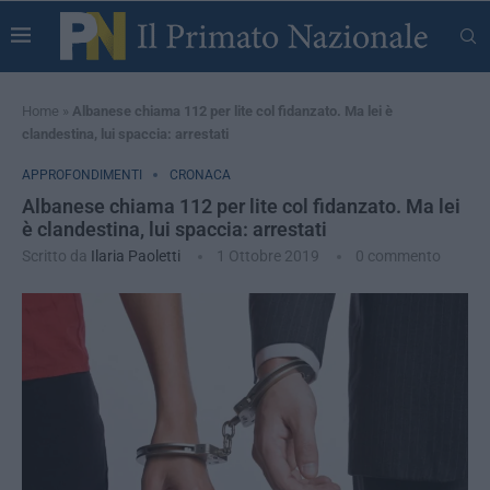
Home
»
Albanese chiama 112 per lite col fidanzato. Ma lei è
clandestina, lui spaccia: arrestati
APPROFONDIMENTI
CRONACA
Albanese chiama 112 per lite col fidanzato. Ma lei
è clandestina, lui spaccia: arrestati
Scritto da
Ilaria Paoletti
1 Ottobre 2019
0 commento