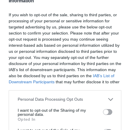
Information
If you wish to opt-out of the sale, sharing to third parties, or
processing of your personal or sensitive information for
targeted advertising by us, please use the below opt-out
Bonaccini e il mito delle barricate di Parma: quando
section to confirm your selection. Please note that after your
l’antifascismo copia il fascismo
opt-out request is processed you may continue seeing
6 Agosto 2026
interest-based ads based on personal information utilized by
us or personal information disclosed to third parties prior to
your opt-out. You may separately opt-out of the further
disclosure of your personal information by third parties on the
IAB’s list of downstream participants. This information may
also be disclosed by us to third parties on the
IAB’s List of
Downstream Participants
that may further disclose it to other
third parties.
Please note that this website/app uses one or more Google
Personal Data Processing Opt Outs
services and may gather and store information including but
not limited to your visit or usage behaviour. You may click to
I want to opt-out of the Sharing of my
personal data.
grant or deny consent to Google and its third-party tags to
Opted In
use your data for below specified purposes in below Google
consent section.