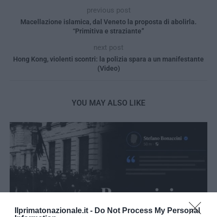
previous post
Macellazione islamica, dal Veneto la proposta di abolirla.
“Primitiva e straziante”
next post
Hong Kong, violenti scontri: la polizia spara a un manifestante
(Video)
YOU MAY ALSO LIKE
Ilprimatonazionale.it -
Do Not Process My Personal