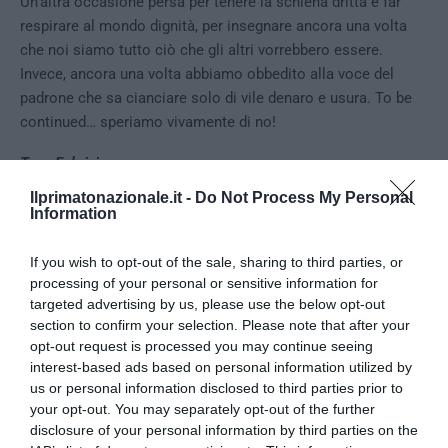
Un’altra occasione persa per tenere la schiena dritta e far
respirare al mondo dignità, per insegnare ancora una volta
che noi siamo tutto ciò che gli altri vorrebbero essere.
Invece, ancora una volta abbiamo obbedito alla voce del
padrone che sa cianciare solo di vile denaro e usura. To be
continued… speriamo vivamente di no!
Tony Fabrizio
Ilprimatonazionale.it -
Do Not Process My Personal
Information
1
CONVIDIDI
If you wish to opt-out of the sale, sharing to third parties, or
processing of your personal or sensitive information for
targeted advertising by us, please use the below opt-out
section to confirm your selection. Please note that after your
TONY FABRIZIO
opt-out request is processed you may continue seeing
interest-based ads based on personal information utilized by
us or personal information disclosed to third parties prior to
your opt-out. You may separately opt-out of the further
disclosure of your personal information by third parties on the