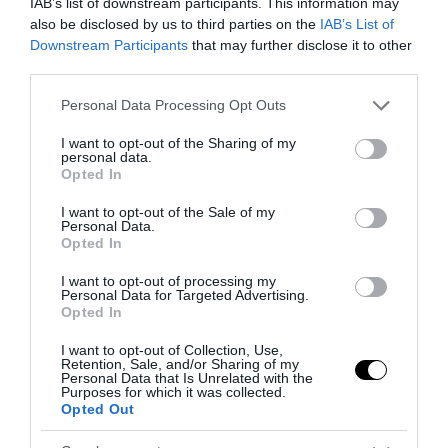
IAB’s list of downstream participants. This information may
previous post
also be disclosed by us to third parties on the
IAB’s List of
Quanto ci saremmo flagellati se il caos delle Olimpiadi di Parigi
Downstream Participants
that may further disclose it to other
fosse stato a Roma?
third parties.
next post
Please note that this website/app uses one or more Google
Personal Data Processing Opt Outs
Vergarolla siamo noi e l’incapacità (acquisita) di difenderci
services and may gather and store information including but
not limited to your visit or usage behaviour. You may click to
I want to opt-out of the Sharing of my
personal data.
grant or deny consent to Google and its third-party tags to
Opted In
YOU MAY ALSO LIKE
use your data for below specified purposes in below Google
consent section.
I want to opt-out of the Sale of my
Personal Data.
Opted In
I want to opt-out of processing my
Personal Data for Targeted Advertising.
Opted In
I want to opt-out of Collection, Use,
Retention, Sale, and/or Sharing of my
Personal Data that Is Unrelated with the
Purposes for which it was collected.
Opted Out