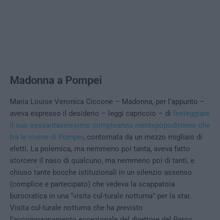
Madonna a Pompei
Maria Louise Veronica Ciccone – Madonna, per l’appunto –
aveva espresso il desiderio – leggi capriccio – di
festeggiare
il suo sessantaseiesimo compleanno nientepopodimeno che
tra le rovine di Pompei
, contornata da un mezzo migliaio di
eletti. La polemica, ma nemmeno poi tanta, aveva fatto
storcere il naso di qualcuno, ma nemmeno poi di tanti, e
chiuso tante bocche istituzionali in un silenzio assenso
(complice e partecipato) che vedeva la scappatoia
burocratica in una “visita cul-turale notturna” per la star.
Visita cul-turale notturna che ha previsto
l’accompagnamento eccezionale del direttore del Parco