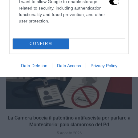
Remigrazione, il Copasir riconosce all’antifascismo il
I want to allow Google to enable storage
related to security, including authentication
veto del disordine
functionality and fraud prevention, and other
6 Agosto 2026
user protection.
CONFIRM
Data Deletion
Data Access
Privacy Policy
La Camera boccia il patentino antifascista per parlare a
Montecitorio: palo clamoroso del Pd
5 Agosto 2026