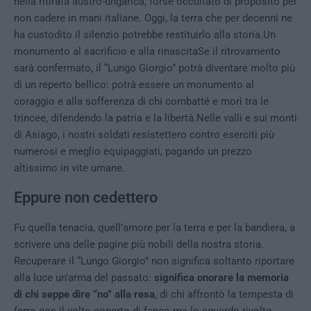
nella ritirata austro-ungarica, forse occultato di proposito per
non cadere in mani italiane. Oggi, la terra che per decenni ne
ha custodito il silenzio potrebbe restituirlo alla storia.Un
monumento al sacrificio e alla rinascitaSe il ritrovamento
sarà confermato, il “Lungo Giorgio” potrà diventare molto più
di un reperto bellico: potrà essere un monumento al
coraggio e alla sofferenza di chi combatté e morì tra le
trincee, difendendo la patria e la libertà.Nelle valli e sui monti
di Asiago, i nostri soldati resistettero contro eserciti più
numerosi e meglio equipaggiati, pagando un prezzo
altissimo in vite umane.
Eppure non cedettero
Fu quella tenacia, quell’amore per la terra e per la bandiera, a
scrivere una delle pagine più nobili della nostra storia.
Recuperare il “Lungo Giorgio” non significa soltanto riportare
alla luce un’arma del passato:
significa onorare la memoria
di chi seppe dire “no” alla resa
, di chi affrontò la tempesta di