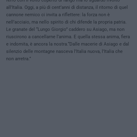
ferro con il volto coperto di fango ma lo sguardo rivolto
all’Italia. Oggi, a più di cent’anni di distanza, il ritorno di quel
cannone nemico ci invita a riflettere: la forza non è
nell’acciaio, ma nello spirito di chi difende la propria patria.
Le granate del “Lungo Giorgio” caddero su Asiago, ma non
riuscirono a cancellarne l’anima. E quella stessa anima, fiera
e indomita, è ancora la nostra.“Dalle macerie di Asiago e dal
silenzio delle montagne nasceva l’Italia nuova, l’Italia che
non arretra.”