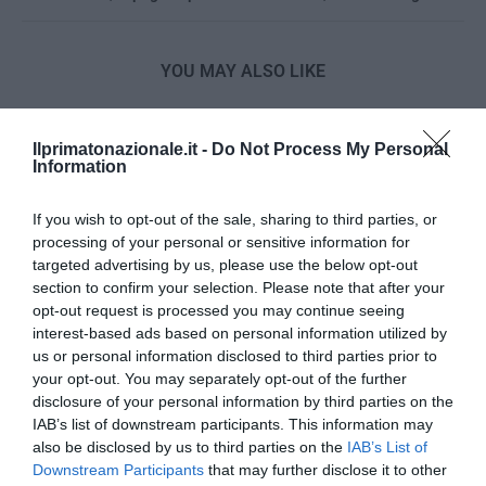
YOU MAY ALSO LIKE
Ilprimatonazionale.it -
Do Not Process My Personal
Information
If you wish to opt-out of the sale, sharing to third parties, or
processing of your personal or sensitive information for
targeted advertising by us, please use the below opt-out
section to confirm your selection. Please note that after your
opt-out request is processed you may continue seeing
interest-based ads based on personal information utilized by
us or personal information disclosed to third parties prior to
your opt-out. You may separately opt-out of the further
disclosure of your personal information by third parties on the
IAB’s list of downstream participants. This information may
Bonaccini e il mito delle barricate di Parma: quando
also be disclosed by us to third parties on the
IAB’s List of
l’antifascismo copia il fascismo
Downstream Participants
that may further disclose it to other