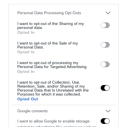
third parties.
6 Agosto 2026
Please note that this website/app uses one or more Google
Personal Data Processing Opt Outs
services and may gather and store information including but
not limited to your visit or usage behaviour. You may click to
I want to opt-out of the Sharing of my
personal data.
grant or deny consent to Google and its third-party tags to
Opted In
use your data for below specified purposes in below Google
consent section.
I want to opt-out of the Sale of my
Personal Data.
Opted In
I want to opt-out of processing my
Personal Data for Targeted Advertising.
Opted In
I want to opt-out of Collection, Use,
Retention, Sale, and/or Sharing of my
Personal Data that Is Unrelated with the
Purposes for which it was collected.
Remigrazione, il Copasir riconosce all’antifascismo il
Opted Out
veto del disordine
6 Agosto 2026
Google consents
I want to allow Google to enable storage
related to advertising like cookies on web or