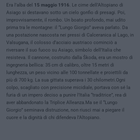
Era l’alba del
15 maggio 1916
. Le cime dell’Altopiano di
Asiago si destavano sotto un cielo gonfio di presagi. Poi,
improvvisamente, il rombo. Un boato profondo, mai udito
prima tra le montagne: il “Lungo Giorgio” aveva parlato. Da
una postazione nascosta nei pressi di Calceranica al Lago, in
Valsugana, il colosso d’acciaio austriaco cominciò a
riversare il suo fuoco su Asiago, simbolo dell’Italia che
resisteva. Il cannone, costruito dalla Škoda, era un mostro di
ingegneria bellica: 35 cm di calibro, oltre 15 metri di
lunghezza, un peso vicino alle 100 tonnellate e proiettili da
più di 700 kg. La sua gittata superava i 30 chilometri.Ogni
colpo, scagliato con precisione micidiale, portava con sé la
furia di un impero deciso a punire l’Italia “traditrice”, rea di
aver abbandonato la Triplice Alleanza.Ma se il “Lungo
Giorgio” seminava distruzione, non riuscì mai a piegare il
cuore e la dignità di chi difendeva l’Altopiano.