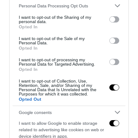
Please note that this website/app uses one or more Google
Personal Data Processing Opt Outs
services and may gather and store information including but
not limited to your visit or usage behaviour. You may click to
I want to opt-out of the Sharing of my
personal data.
grant or deny consent to Google and its third-party tags to
Opted In
use your data for below specified purposes in below Google
consent section.
I want to opt-out of the Sale of my
Personal Data.
Opted In
I want to opt-out of processing my
Personal Data for Targeted Advertising.
Opted In
I want to opt-out of Collection, Use,
Addio a Francesco Guccini: stronzo, poeta e buffone di
Retention, Sale, and/or Sharing of my
Personal Data that Is Unrelated with the
corte
Purposes for which it was collected.
Opted Out
7 Agosto 2026
Google consents
I want to allow Google to enable storage
related to advertising like cookies on web or
device identifiers in apps.