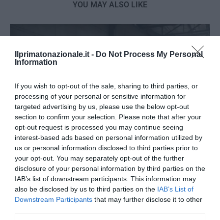
YOU MAY ALSO LIKE
Ilprimatonazionale.it -
Do Not Process My Personal
Information
If you wish to opt-out of the sale, sharing to third parties, or
processing of your personal or sensitive information for
targeted advertising by us, please use the below opt-out
section to confirm your selection. Please note that after your
opt-out request is processed you may continue seeing
interest-based ads based on personal information utilized by
us or personal information disclosed to third parties prior to
your opt-out. You may separately opt-out of the further
disclosure of your personal information by third parties on the
Tekne agli americani: il Golden Power è l’ultima trincea
IAB’s list of downstream participants. This information may
di uno Stato senza politica...
also be disclosed by us to third parties on the
IAB’s List of
7 Agosto 2026
Downstream Participants
that may further disclose it to other
third parties.