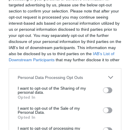
targeted advertising by us, please use the below opt-out
section to confirm your selection. Please note that after your
previous post
opt-out request is processed you may continue seeing
Juventus: le ultime su Conceicao
interest-based ads based on personal information utilized by
us or personal information disclosed to third parties prior to
next post
your opt-out. You may separately opt-out of the further
Juventus, opportunità Schlager a zero?
disclosure of your personal information by third parties on the
IAB’s list of downstream participants. This information may
also be disclosed by us to third parties on the
IAB’s List of
YOU MAY ALSO LIKE
Downstream Participants
that may further disclose it to other
third parties.
Please note that this website/app uses one or more Google
Personal Data Processing Opt Outs
services and may gather and store information including but
not limited to your visit or usage behaviour. You may click to
I want to opt-out of the Sharing of my
personal data.
grant or deny consent to Google and its third-party tags to
Opted In
use your data for below specified purposes in below Google
consent section.
I want to opt-out of the Sale of my
Personal Data.
Opted In
I want to opt-out of processing my