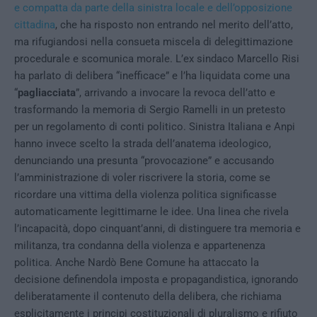
e compatta da parte della sinistra locale e dell’opposizione
cittadina
, che ha risposto non entrando nel merito dell’atto,
ma rifugiandosi nella consueta miscela di delegittimazione
procedurale e scomunica morale. L’ex sindaco Marcello Risi
ha parlato di delibera “inefficace” e l’ha liquidata come una
“
pagliacciata
”, arrivando a invocare la revoca dell’atto e
trasformando la memoria di Sergio Ramelli in un pretesto
per un regolamento di conti politico. Sinistra Italiana e Anpi
hanno invece scelto la strada dell’anatema ideologico,
denunciando una presunta “provocazione” e accusando
l’amministrazione di voler riscrivere la storia, come se
ricordare una vittima della violenza politica significasse
automaticamente legittimarne le idee. Una linea che rivela
l’incapacità, dopo cinquant’anni, di distinguere tra memoria e
militanza, tra condanna della violenza e appartenenza
politica. Anche Nardò Bene Comune ha attaccato la
decisione definendola imposta e propagandistica, ignorando
deliberatamente il contenuto della delibera, che richiama
esplicitamente i principi costituzionali di pluralismo e rifiuto