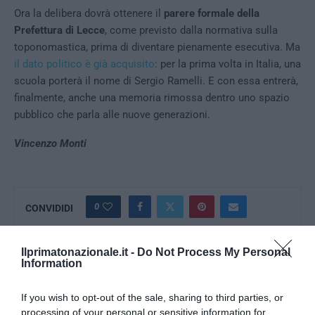
Ora la delibera dovrà ottenere il
parere formale della
Prefettura di Lecce
, come previsto dalla normativa sulla
toponomastica, prima di diventare pienamente esecutiva. Ma
il dato politico è già acquisito
: per la prima volta in Italia, una
scuola porterà il nome di Sergio Ramelli. E con essa entrerà,
finalmente, anche una memoria rimossa dentro uno spazio
pubblico che parla alle nuove generazioni.
Vincenzo Monti
0
CONVIDIDI
Ilprimatonazionale.it -
Do Not Process My Personal
LA REDAZIONE
Information
If you wish to opt-out of the sale, sharing to third parties, or
processing of your personal or sensitive information for