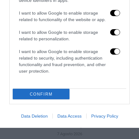
device identifiers in apps.
Spin Time, l’antifascismo commensale della Roma
«open to the future»
I want to allow Google to enable storage
7 Agosto 2026
related to functionality of the website or app.
I want to allow Google to enable storage
related to personalization.
I want to allow Google to enable storage
related to security, including authentication
functionality and fraud prevention, and other
user protection.
CONFIRM
Data Deletion
Data Access
Privacy Policy
Tekne agli americani: il Golden Power è l’ultima trincea
di uno Stato senza politica...
7 Agosto 2026